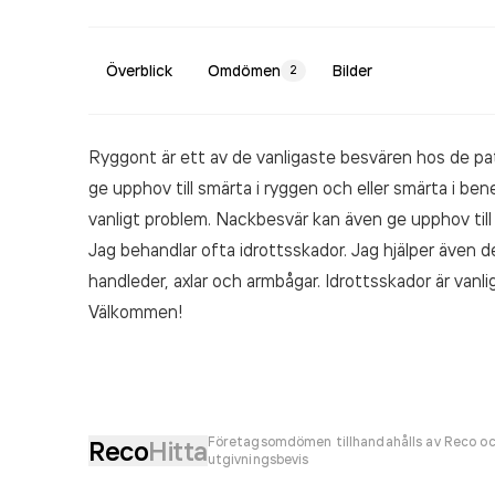
Överblick
Omdömen
Bilder
2
Ryggont är ett av de vanligaste besvären hos de pa
ge upphov till smärta i ryggen och eller smärta i ben
vanligt problem. Nackbesvär kan även ge upphov till h
Jag behandlar ofta idrottsskador. Jag hjälper även d
handleder, axlar och armbågar. Idrottsskador är vanl
Välkommen!
Företagsomdömen tillhandahålls av Reco oc
Reco
Hitta
utgivningsbevis