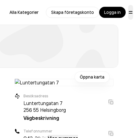
Alla Kategorier
Skapa företagskonto
Logga in
Öppna karta
Besöksadress
Luntertungatan 7
256 55
Helsingborg
Vägbeskrivning
Telefonnummer