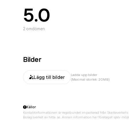
5.0
2
omdömen
Bilder
Ladda upp bilder
Lägg till bilder
(Maximal storlek: 20MB)
Källor
Kontaktinformationen är regelbundet importerad från Skatteverkets 
Bolagsverket av hitta.se. Annan information har företaget själv möjli