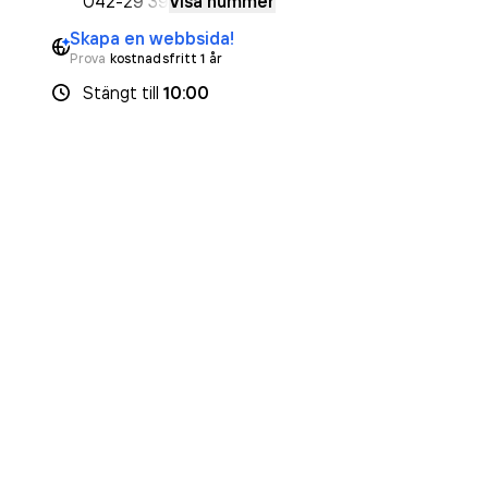
042-
29 39
Visa nummer
Skapa en webbsida!
Prova
kostnadsfritt 1 år
Stängt
till
10:00