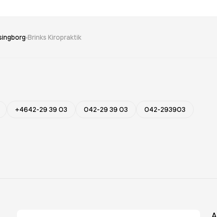
singborg
Brinks Kiropraktik
+4642-29 39 03
042-29 39 03
042-293903
A