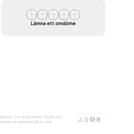
Lämna ett omdöme
register, Dun & Bradstreet, Value8 och
gheten att registrera på sin sida.