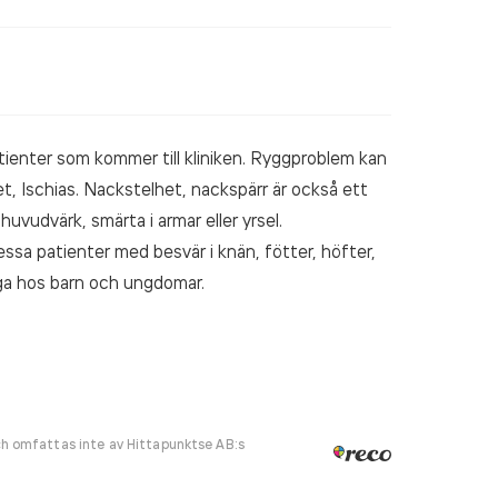
tienter som kommer till kliniken. Ryggproblem kan
et, Ischias. Nackstelhet, nackspärr är också ett
uvudvärk, smärta i armar eller yrsel.
essa patienter med besvär i knän, fötter, höfter,
iga hos barn och ungdomar.
h omfattas inte av Hittapunktse AB:s