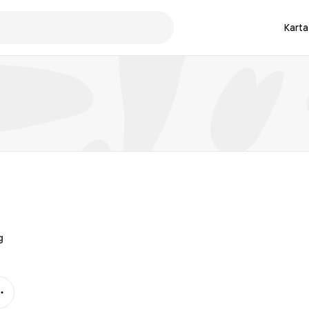
Karta
g
Mer