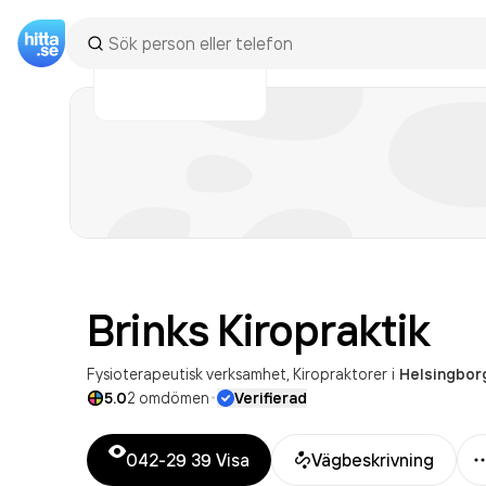
Brinks
Kiropraktik
Fysioterapeutisk verksamhet
Kiropraktorer
i
Helsingbor
·
5.0
2
omdömen
Verifierad
042-29 39
Visa
Vägbeskrivning