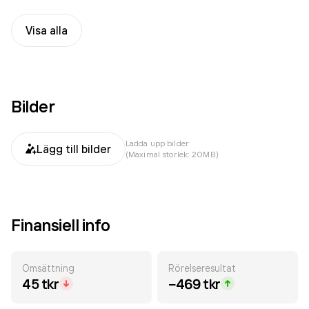
Visa alla
Bilder
Ladda upp bilder
Lägg till bilder
(Maximal storlek: 20MB)
Finansiell info
Omsättning
Rörelseresultat
45 tkr
−469 tkr