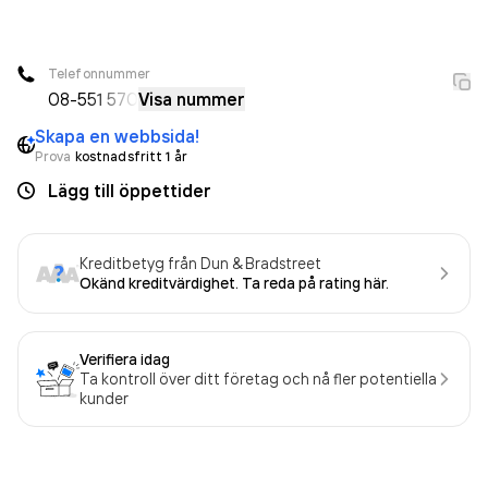
innan. Bolaget är ett aktiebolag som varit aktivt sedan
2010. Bygg AB Pregab
omsatte 45 000,00 kr
senaste
räkenskapsåret (2025).
Telefonnummer
08-5
51 570
Visa nummer
Skapa en webbsida!
Prova
kostnadsfritt 1 år
Lägg till öppettider
Kreditbetyg från Dun & Bradstreet
Okänd kreditvärdighet. Ta reda på rating här.
Verifiera idag
Ta kontroll över ditt företag och nå fler potentiella
kunder