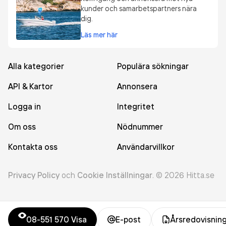
kunder och samarbetspartners nära
dig.
Läs mer här
Alla kategorier
Populära sökningar
API & Kartor
Annonsera
Logga in
Integritet
Om oss
Nödnummer
Kontakta oss
Användarvillkor
Privacy Policy
och
Cookie Inställningar
.
©
2026
Hitta.se
08-551 570
Visa
E-post
Årsredovisnin