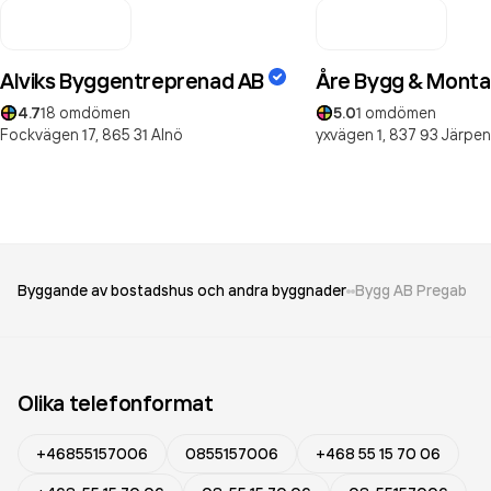
Alviks Byggentreprenad AB
Åre Bygg & Mont
4.7
18
omdömen
5.0
1
omdömen
Fockvägen 17,
865 31
Alnö
yxvägen 1,
837 93
Järpen
Byggande av bostadshus och andra byggnader
Bygg AB Pregab
Olika telefonformat
+46855157006
0855157006
+468 55 15 70 06