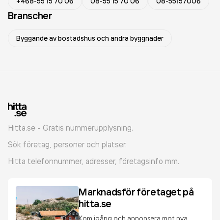
+468-55 15 70 06
08-55 15 70 06
08-55157006
Branscher
Byggande av bostadshus och andra byggnader
Hitta.se - Gratis nummerupplysning.
Sök företag, personer och platser.
Hitta telefonnummer, adresser, företagsinfo mm.
Marknadsför företaget på
hitta.se
Kom igång och annonsera mot nya