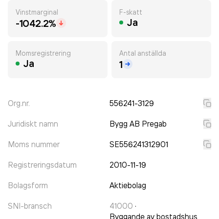
Vinstmarginal
F-skatt
Ja
-1042.2%
Momsregistrering
Antal anställda
Ja
1
Org.nr.
556241-3129
Juridiskt namn
Bygg AB Pregab
Moms nummer
SE556241312901
Registreringsdatum
2010-11-19
Bolagsform
Aktiebolag
SNI-bransch
41000
·
Byggande av bostadshus