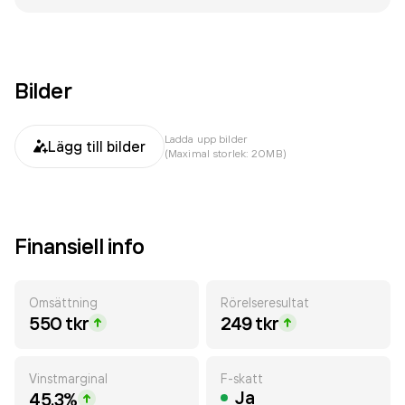
Bilder
Ladda upp bilder
Lägg till bilder
(Maximal storlek: 20MB)
Finansiell info
Omsättning
Rörelseresultat
550 tkr
249 tkr
Vinstmarginal
F-skatt
Ja
45.3%