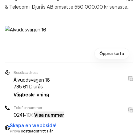
& Telecom i Djurås AB
omsatte 550 000,00 kr
senaste
räkenskapsåret (2025).
Öppna karta
Besöksadress
Älvuddsvägen 16
785 61
Djurås
Vägbeskrivning
Telefonnummer
0241
-106
Visa nummer
Skapa en webbsida!
Prova
kostnadsfritt 1 år