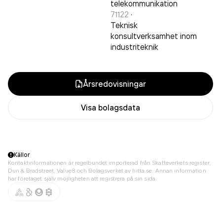
telekommunikation
71122
·
Teknisk
konsultverksamhet inom
industriteknik
Årsredovisningar
Visa bolagsdata
Källor
Kontaktinformationen är regelbundet importerad från Skatteverkets register,
Dun & Bradstreet, Value8 och Bolagsverket av hitta.se. Annan information
har företaget själv möjligheten att registrera på sin sida.