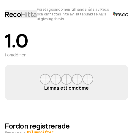
Företagsomdömen tillhandahålls av Reco
Reco
Hitta
och omfattas inte av Hittapunktse AB:s
utgivningsbevis
1.0
1
omdömen
Lämna ett omdöme
Fordon registrerade
Presenterat av