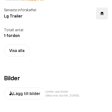
Senaste införskaffat
Lg Trailer
Totalt antal
1 fordon
Visa alla
Bilder
Ladda upp bilder
Lägg till bilder
(Maximal storlek: 20MB)