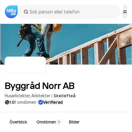
Byggråd Norr
AB
Husarkitekter
Arkitekter
i
Skellefteå
·
1.0
1
omdömen
Verifierad
Överblick
Omdömen
Bilder
1