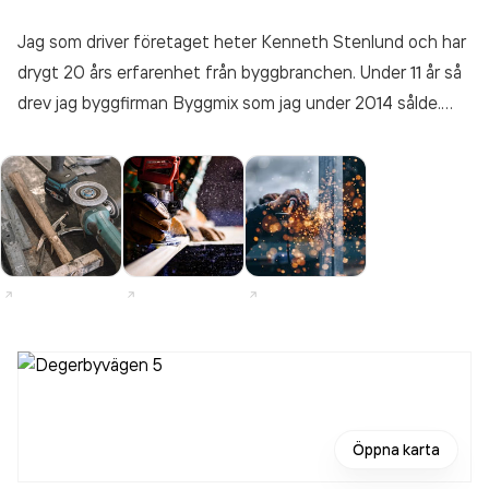
Jag som driver företaget heter Kenneth Stenlund och har
drygt 20 års erfarenhet från byggbranchen. Under 11 år så
drev jag byggfirman Byggmix som jag under 2014 sålde.
Jag startade upp Byggråd Norr AB under hösten 2014 och
drog igång verksamheten mars 2015. Jag tar på mig
byggledning, kalkyl, bygglovshandlingar och är certifierad
kontrollansvarig. På proggramsidan så använder jag mig av
BidCon, DDS CAD och Bluebeam Revu.
Öppna karta