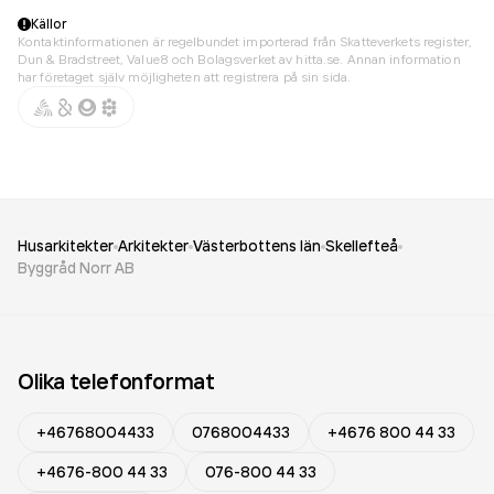
Källor
Kontaktinformationen är regelbundet importerad från Skatteverkets register,
Dun & Bradstreet, Value8 och Bolagsverket av hitta.se. Annan information
har företaget själv möjligheten att registrera på sin sida.
Husarkitekter
Arkitekter
Västerbottens län
Skellefteå
Byggråd Norr AB
Olika telefonformat
+46768004433
0768004433
+4676 800 44 33
+4676-800 44 33
076-800 44 33