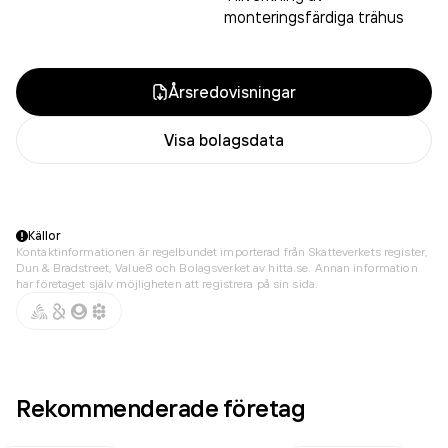
monteringsfärdiga trähus
Årsredovisningar
Visa bolagsdata
Källor
Kontaktinformationen är regelbundet importerad från Skatteverkets register,
Dun & Bradstreet, Value8 och Bolagsverket av hitta.se. Annan information
har företaget själv möjligheten att registrera på sin sida.
Rekommenderade företag