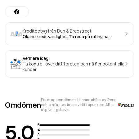
Kreditbetyg från Dun & Bradstreet
Okänd kreditvärdighet. Ta reda på rating här.
Verifiera idag
Ta kontroll över ditt företag och nå fler potentiella
kunder
Företagsomdömen tillhandahålls av Reco
Omdömen
och omfattas inte av Hittapunktse AB:s
utgivningsbevis
5.0
5
4
3