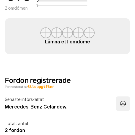
2
1
2
omdömen
Lämna ett omdöme
Fordon registrerade
Presenterat av
Senaste införskaffat
Mercedes-Benz Geländew.
Totalt antal
2 fordon