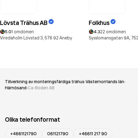
Lövsta Trähus AB
Folkhus
5.0
1
omdömen
4.3
22
omdömen
Viredaholm Lövstad 3,
578 92
Aneby
Sysslomansgatan 9A,
753
Tillverkning av monteringsfärdiga trähus
Västernorrlands län
Härnösand
Ca-Boden AB
Olika telefonformat
+4661121790
061121790
+46611 217 90