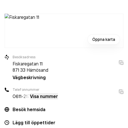
2024 då det jobbade 2 personer på företaget. Bolaget är
ett aktiebolag som varit aktivt sedan 2008. Ca-Boden AB
omsatte 8 341 000,00 kr
senaste räkenskapsåret (2025).
Öppna karta
Besöksadress
Fiskaregatan 11
871 33
Härnösand
Vägbeskrivning
Telefonnummer
0611
-217
Visa nummer
Besök hemsida
Lägg till öppettider