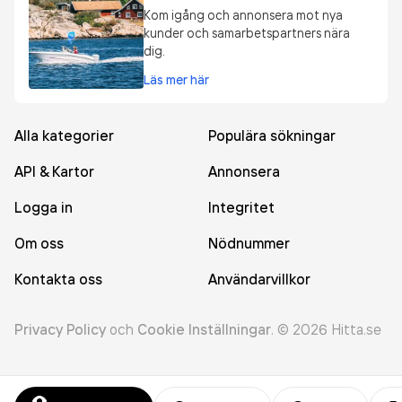
Kom igång och annonsera mot nya
kunder och samarbetspartners nära
dig.
Läs mer här
Alla kategorier
Populära sökningar
API & Kartor
Annonsera
Logga in
Integritet
Om oss
Nödnummer
Kontakta oss
Användarvillkor
Privacy Policy
och
Cookie Inställningar
.
©
2026
Hitta.se