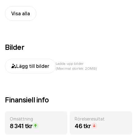
Visa alla
Bilder
Ladda upp bilder
Lägg till bilder
(Maximal storlek: 20MB)
Finansiell info
Omsättning
Rörelseresultat
8 341 tkr
46 tkr