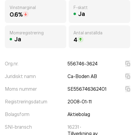
Vinstmarginal
F-skatt
Ja
0.6%
Momsregistrering
Antal anställda
Ja
4
Org.nr.
556746-3624
Juridiskt namn
Ca-Boden AB
Moms nummer
SE556746362401
Registreringsdatum
2008-01-11
Bolagsform
Aktiebolag
SNI-bransch
16231
·
Tillverkning av