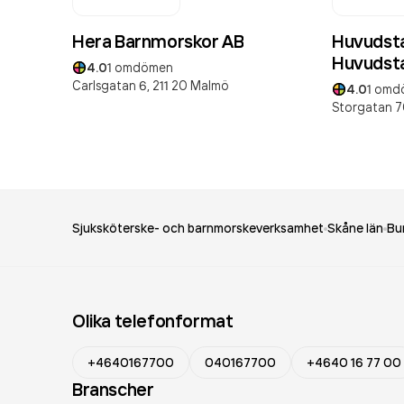
Hera Barnmorskor AB
Huvudsta
Huvudsta
4.0
1
omdömen
Carlsgatan 6,
211 20
Malmö
4.0
1
omd
Storgatan 7
Sjuksköterske- och barnmorskeverksamhet
Skåne län
Bu
Olika telefonformat
+4640167700
040167700
+4640 16 77 00
Branscher