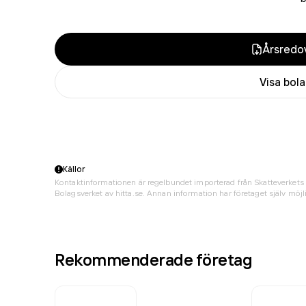
Årsredov
Visa bol
Källor
Kontaktinformationen är regelbundet importerad från Skatteverkets 
Bolagsverket av hitta.se. Annan information har företaget själv möjli
Rekommenderade företag