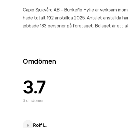
Capio Sjukvård AB - Bunkeflo Hyllie är verksam ino
hade totalt 192 anställda 2025. Antalet anställda 
jobbade 183 personer på företaget. Bolaget är ett a
Sjukvård AB - Bunkeflo Hyllie
omsatte 339 772 000
Omdömen
3.7
3
omdömen
Rolf L.
R