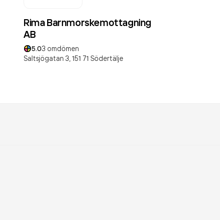
Rima Barnmorskemottagning
AB
5.0
3
omdömen
Saltsjögatan 3,
151 71
Södertälje