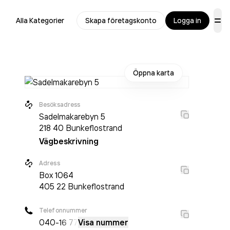
Alla Kategorier
Skapa företagskonto
Logga in
Öppna karta
Besöksadress
Sadelmakarebyn 5
218 40
Bunkeflostrand
Vägbeskrivning
Adress
Box
1064
405 22
Bunkeflostrand
Telefonnummer
040-
16 77
Visa nummer