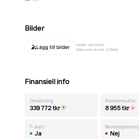
Bilder
Ladda upp bilder
Lägg till bilder
(Maximal storlek: 20MB)
Finansiell info
Omsättning
Rörelseresultat
339 772 tkr
8 955 tkr
F-skatt
Momsregistrerin
Ja
Nej