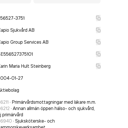
556527-3751
apio Sjukvård AB
apio Group Services AB
SE556527375101
arin Maria Hult Steinberg
2004-01-27
ktiebolag
6211
·
Primärvårdsmottagningar med läkare m.m.
86212
·
Annan allmän öppen hälso- och sjukvård,
j primärvård
86940
·
Sjuksköterske- och
barnmorskeverksamhet