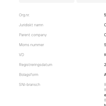
Org.nr.
Juridiskt namn
C
Parent company
C
Moms nummer
VD
K
Registreringsdatum
Bolagsform
A
SNI-bransch
8
e