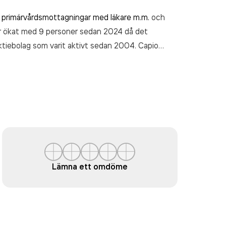
m
primärvårdsmottagningar med läkare m.m.
och
har ökat med 9 personer sedan 2024 då det
ktiebolag som varit aktivt sedan 2004. Capio
,00 kr
senaste räkenskapsåret (2025).
Lämna ett omdöme