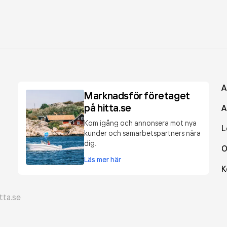
A
Marknadsför företaget
på hitta.se
A
Kom igång och annonsera mot nya
L
kunder och samarbetspartners nära
dig.
O
Läs mer här
K
tta.se