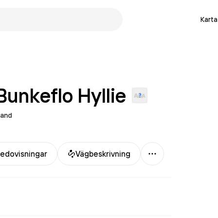
Karta
 Bunkeflo
Hyllie
rand
Mer
redovisningar
Vägbeskrivning