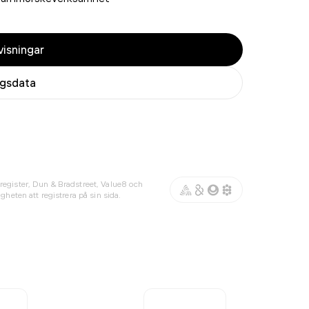
isningar
agsdata
register, Dun & Bradstreet, Value8 och
gheten att registrera på sin sida.