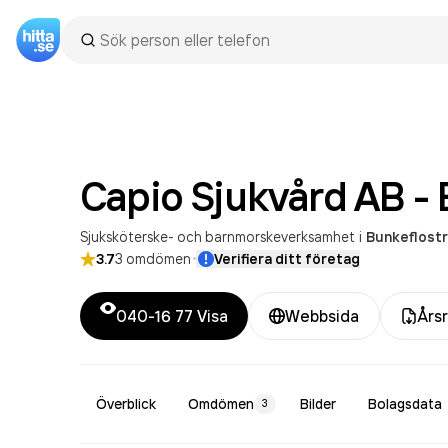
Capio Sjukvård AB -
Sjuksköterske- och barnmorskeverksamhet
i
Bunkeflost
·
3.7
3
omdömen
Verifiera ditt företag
040-16 77
Visa
Webbsida
Års
Överblick
Omdömen
Bilder
Bolagsdata
3