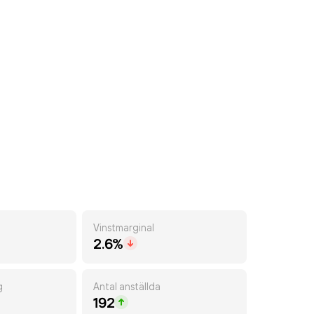
Vinstmarginal
2.6%
g
Antal anställda
192