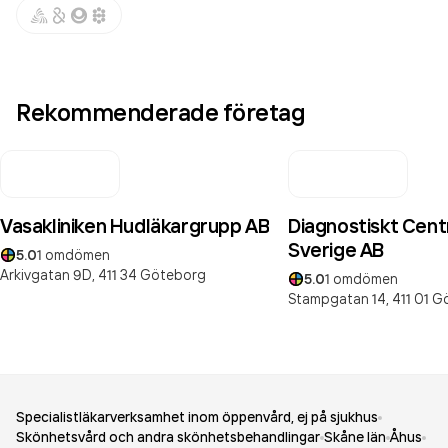
Rekommenderade företag
Vasakliniken Hudläkargrupp AB
Diagnostiskt Cent
Sverige AB
5.0
1
omdömen
Arkivgatan 9D,
411 34
Göteborg
5.0
1
omdömen
Stampgatan 14,
411 01
G
Specialistläkarverksamhet inom öppenvård, ej på sjukhus
Skönhetsvård och andra skönhetsbehandlingar
Skåne län
Åhus