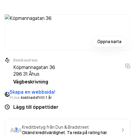
Bolaget är ett aktiebolag som varit aktivt sedan 2011.
Cumedicus AB
omsatte 2 181 000,00 kr
senaste
räkenskapsåret (2025).
Öppna karta
Besöksadress
Köpmannagatan 36
296 31
Åhus
Vägbeskrivning
Skapa en webbsida!
Prova
kostnadsfritt 1 år
Lägg till öppettider
Kreditbetyg från Dun & Bradstreet
Okänd kreditvärdighet. Ta reda på rating här.