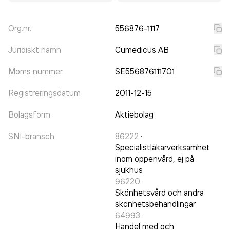
Org.nr.
556876-1117
Juridiskt namn
Cumedicus AB
Moms nummer
SE556876111701
Registreringsdatum
2011-12-15
Bolagsform
Aktiebolag
SNI-bransch
86222
·
Specialistläkarverksamhet
inom öppenvård, ej på
sjukhus
96220
·
Skönhetsvård och andra
skönhetsbehandlingar
64993
·
Handel med och