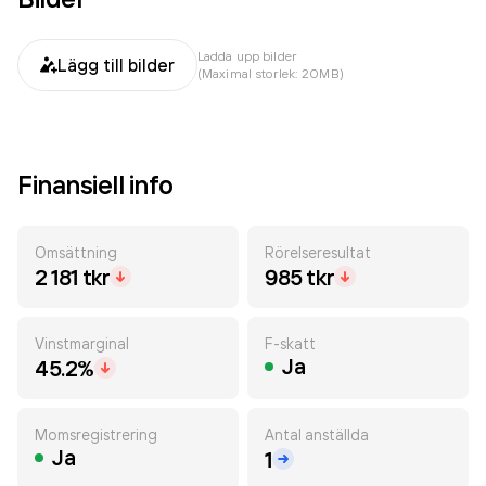
Ladda upp bilder
Lägg till bilder
(Maximal storlek: 20MB)
Finansiell info
Omsättning
Rörelseresultat
2 181 tkr
985 tkr
Vinstmarginal
F-skatt
Ja
45.2%
Momsregistrering
Antal anställda
Ja
1