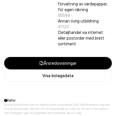
förvaltning av värdepapper,
för egen räkning
85599
·
Annan övrig utbildning
47123
·
Detaljhandel via internet
eller postorder med brett
sortiment
Årsredovisningar
Visa bolagsdata
Källor
Kontaktinformationen är regelbundet importerad från Skatteverkets register,
Dun & Bradstreet, Value8 och Bolagsverket av hitta.se. Annan information
har företaget själv möjligheten att registrera på sin sida.