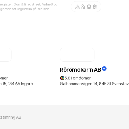
register, Dun & Bradstreet, Value8 och
gheten att registrera på sin sida.
Rörömokar'n AB
ömen
5.0
1
omdömen
 15,
134 65
Ingarö
Galhammarvägen 14,
845 31
Svenstav
stimring AB