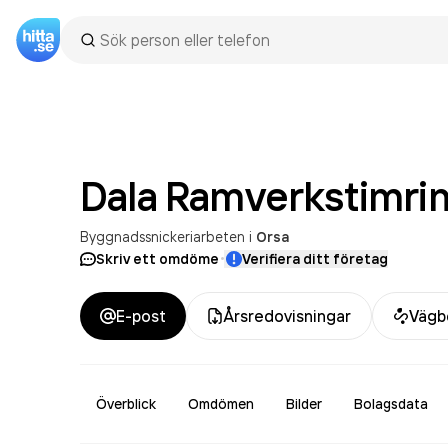
Dala Ramverkstimri
Byggnadssnickeriarbeten
i
Orsa
·
Skriv ett omdöme
Verifiera ditt företag
E-post
Årsredovisningar
Vägb
Överblick
Omdömen
Bilder
Bolagsdata