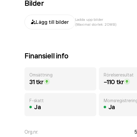
Bilder
Ladda upp bilder
Lägg till bilder
(Maximal storlek: 20MB)
Finansiell info
Omsättning
Rörelseresultat
31 tkr
−110 tkr
F-skatt
Momsregistrerin
Ja
Ja
Org.nr.