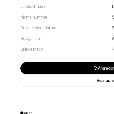
Juridiskt namn
D
Moms nummer
Registreringsdatum
Bolagsform
A
SNI-bransch
Årsredov
Visa bol
Källor