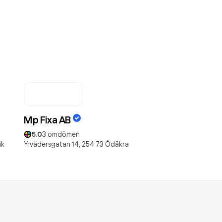
Mp Fixa AB
5.0
3
omdömen
ik
Yrvädersgatan 14,
254 73
Ödåkra