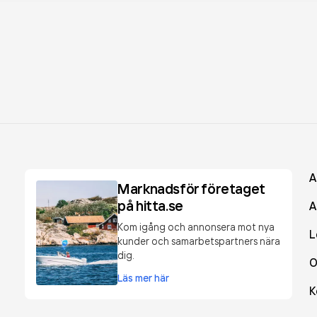
A
Marknadsför företaget
på hitta.se
A
Kom igång och annonsera mot nya
L
kunder och samarbetspartners nära
dig.
O
Läs mer här
K