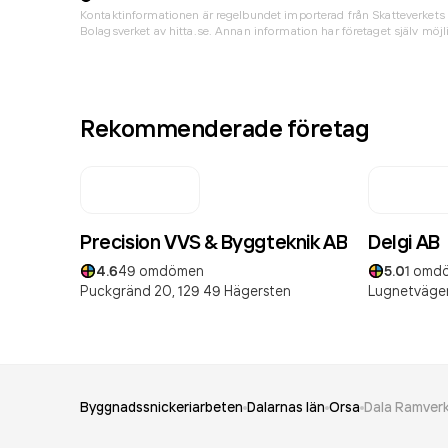
Kontaktinformationen är regelbundet importerad från Skatteverkets 
Bolagsverket av hitta.se. Annan information har företaget själv möjli
Rekommenderade företag
Precision VVS & Byggteknik AB
Delgi AB
4.6
49
omdömen
5.0
1
omd
Puckgränd 20,
129 49
Hägersten
Lugnetvägen
Byggnadssnickeriarbeten
Dalarnas län
Orsa
Dala Ramverk