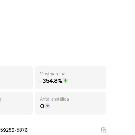
Vinstmarginal
-354.8%
g
Antal anställda
0
559286-5876