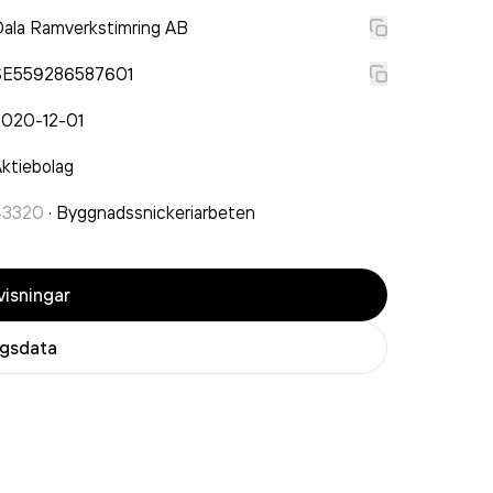
ala Ramverkstimring AB
SE559286587601
2020-12-01
ktiebolag
43320
·
Byggnadssnickeriarbeten
isningar
agsdata