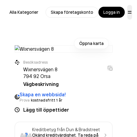
Alla Kategorier
Skapa företagskonto
Logga in
Öppna karta
Besöksadress
Wixnersvägen 8
794 92
Orsa
Vägbeskrivning
Skapa en webbsida!
Prova
kostnadsfritt 1 år
Lägg till öppettider
Kreditbetyg från Dun & Bradstreet
Okänd kreditvärdighet. Ta reda på