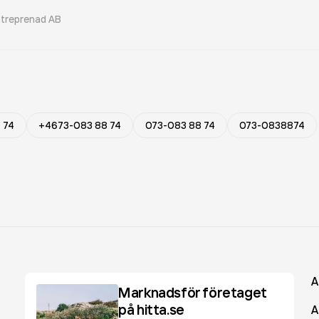
treprenad AB
 74
+4673-083 88 74
073-083 88 74
073-0838874
A
Marknadsför företaget
på hitta.se
A