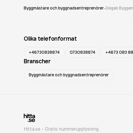
Byggmästare och byggnadsentreprenörer
Degab Byggen
Olika telefonformat
+46730838874
0730838874
+4673 083 88
Branscher
Byggmästare och byggnadsentreprenörer
Hitta.se - Gratis nummerupplysning.