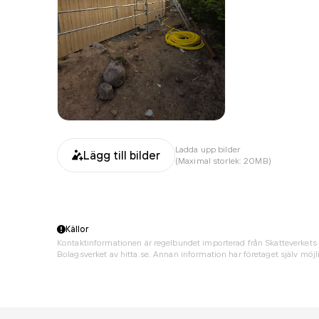
Ladda upp bilder
Lägg till bilder
(Maximal storlek: 20MB)
Källor
Kontaktinformationen är regelbundet importerad från Skatteverkets 
Bolagsverket av hitta.se. Annan information har företaget själv möjli