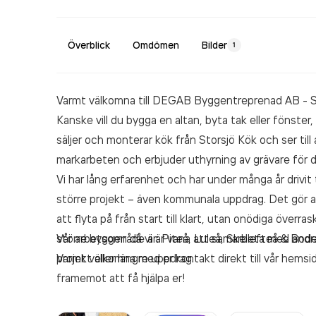
Överblick
Omdömen
Bilder
1
Varmt välkomna till DEGAB Byggentreprenad AB - Sk
Kanske vill du bygga en altan, byta tak eller fönster
säljer och monterar kök från Storsjö Kök och ser till a
markarbeten och erbjuder uthyrning av grävare för 
Vi har lång erfarenhet och har under många år drivit
större projekt – även kommunala uppdrag. Det gör att
att flyta på från start till klart, utan onödiga över
större byggen då vi är vana att samarbeta med andra
Vår arbetsområde är: Piteå, Luleå, Skellefteå & Bo
projekt eller längre uppdrag.
Varmt välkomna med er kontakt direkt till vår hemsida, 
framemot att få hjälpa er!