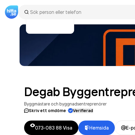
Degab Byggentrepr
Byggmästare och byggnadsentreprenörer
·
Skriv ett omdöme
Verifierad
073-083 88
Visa
Hemsida
E-p