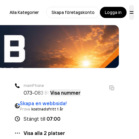
Alla Kategorier
Skapa företagskonto
Logga in
mainPhone
073-
083 88
Visa nummer
Skapa en webbsida!
Prova
kostnadsfritt 1 år
Stängt
till
07:00
Visa alla
2
platser