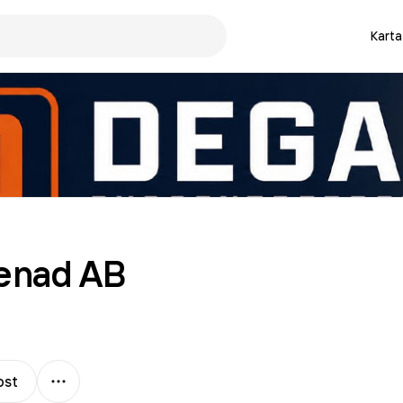
Karta
enad
AB
Mer
ost