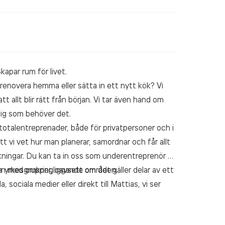
apar rum för livet.
, renovera hemma eller sätta in ett nytt kök? Vi
tt allt blir rätt från början. Vi tar även hand om
dig som behöver det.
 totalentreprenader, både för privatpersoner och i
 vi vet hur man planerar, samordnar och får allt
raskningar. Du kan ta in oss som underentreprenör på
 yrkesgrupper, oavsett om det gäller delar av ett
den med omkringliggande områden.
sociala medier eller direkt till Mattias, vi ser