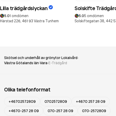
Lilla trädgårdslyckan
Solskifte Trädgår
5.0
1
omdömen
5.0
5
omdömen
Härstad 226,
461 93
Västra Tunhem
Solskiftegatan 38,
442 5
Skötsel och underhåll av grönytor
Lokalvård
Västra Götalands län
Vara
E-Trädgård
Olika telefonformat
+46702572809
0702572809
+4670 257 28 09
+4670-257 28 09
070-257 28 09
070-2572809