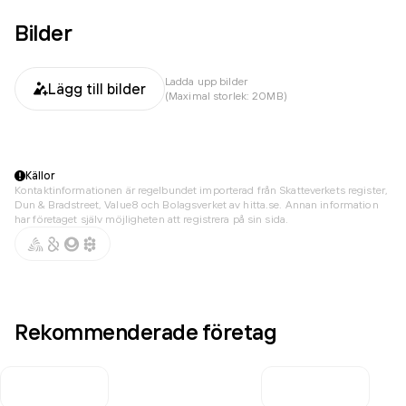
Bilder
Ladda upp bilder
Lägg till bilder
(Maximal storlek: 20MB)
Källor
Kontaktinformationen är regelbundet importerad från Skatteverkets register,
Dun & Bradstreet, Value8 och Bolagsverket av hitta.se. Annan information
har företaget själv möjligheten att registrera på sin sida.
Rekommenderade företag