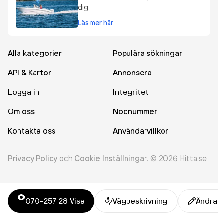
dig.
Läs mer här
Alla kategorier
Populära sökningar
API & Kartor
Annonsera
Logga in
Integritet
Om oss
Nödnummer
Kontakta oss
Användarvillkor
Privacy Policy
och
Cookie Inställningar
.
©
2026
Hitta.se
070-257 28
Visa
Vägbeskrivning
Ändra