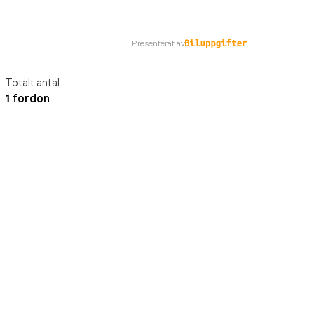
Presenterat av
Totalt antal
1 fordon