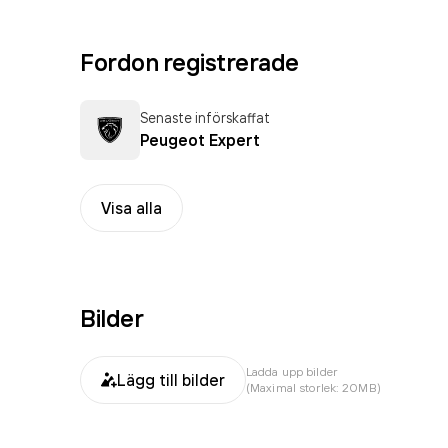
Fordon registrerade
Senaste införskaffat
Peugeot Expert
Visa alla
Bilder
Ladda upp bilder
Lägg till bilder
(Maximal storlek: 20MB)