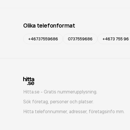
Olika telefonformat
+46737559686
0737559686
+4673 755 96
Hitta.se - Gratis nummerupplysning.
Sök företag, personer och platser.
Hitta telefonnummer, adresser, företagsinfo mm.