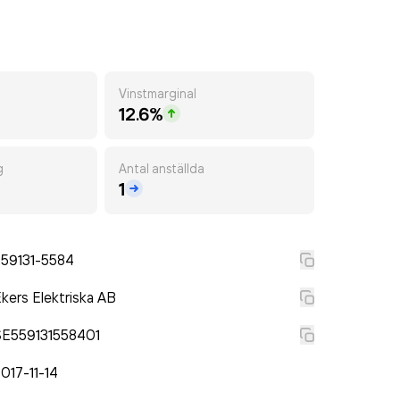
Vinstmarginal
12.6%
g
Antal anställda
1
559131-5584
kers Elektriska AB
SE559131558401
017-11-14