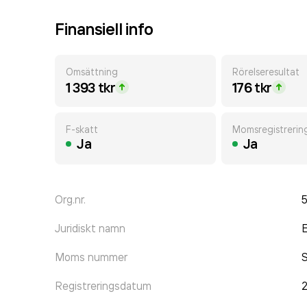
Finansiell info
Omsättning
Rörelseresultat
1 393 tkr
176 tkr
F-skatt
Momsregistrerin
Ja
Ja
Org.nr.
Juridiskt namn
E
Moms nummer
Registreringsdatum
2