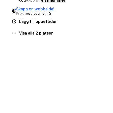
073-
755 96
Visa nummer
Skapa en webbsida!
Prova
kostnadsfritt 1 år
Lägg till öppettider
Visa alla
2
platser