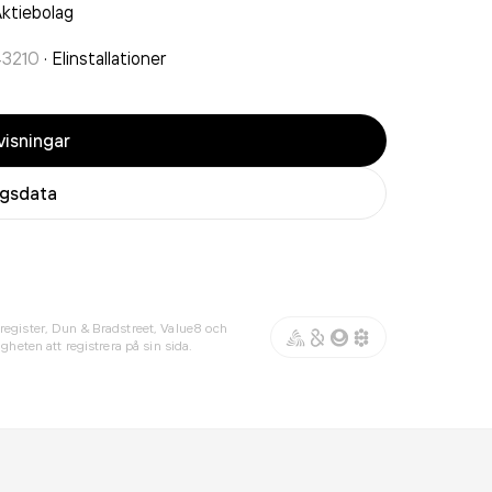
ktiebolag
43210
·
Elinstallationer
isningar
agsdata
register, Dun & Bradstreet, Value8 och
gheten att registrera på sin sida.