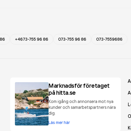
 86
+4673-755 96 86
073-755 96 86
073-7559686
A
Marknadsför företaget
på hitta.se
A
Kom igång och annonsera mot nya
L
kunder och samarbetspartners nära
dig.
O
Läs mer här
K