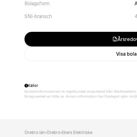
Bolagsform
A
SNI-bransch
Årsredov
Visa bol
Källor
Kontaktinformationen är regelbundet importerad från Skatteverkets 
Bolagsverket av hitta.se. Annan information har företaget själv möjli
Örebro län
Örebro
Ekers Elektriska