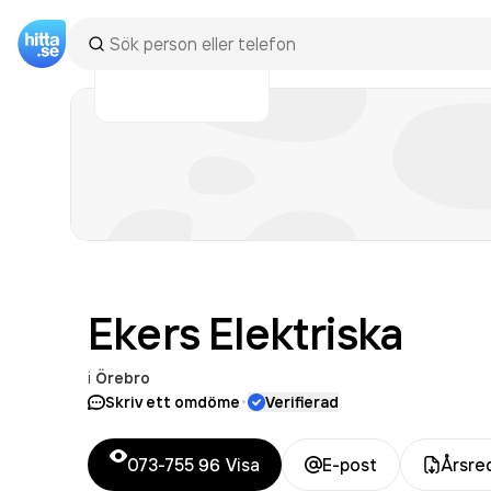
Ekers
Elektriska
i
Örebro
·
Skriv ett omdöme
Verifierad
073-755 96
Visa
E-post
Årsre