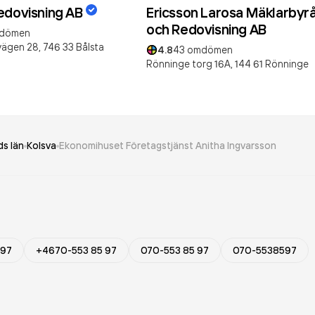
edovisning AB
Ericsson Larosa Mäklarbyr
och Redovisning AB
dömen
ägen 28,
746 33
Bålsta
4.8
43
omdömen
Rönninge torg 16A,
144 61
Rönninge
s län
Kolsva
Ekonomihuset Företagstjänst Anitha Ingvarsson
 97
+4670-553 85 97
070-553 85 97
070-5538597