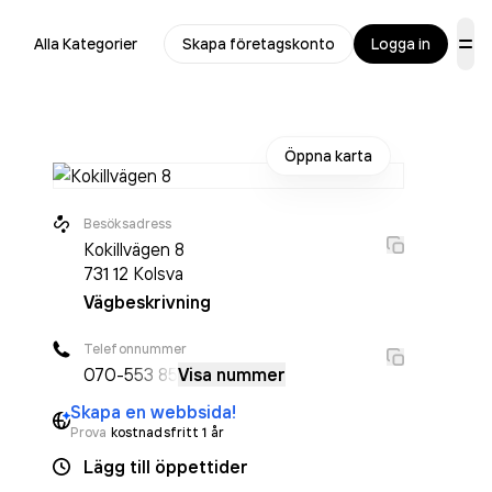
Alla Kategorier
Skapa företagskonto
Logga in
Öppna karta
Besöksadress
Kokillvägen 8
731 12
Kolsva
Vägbeskrivning
Telefonnummer
070-
553 85
Visa nummer
Skapa en webbsida!
Prova
kostnadsfritt 1 år
Lägg till öppettider