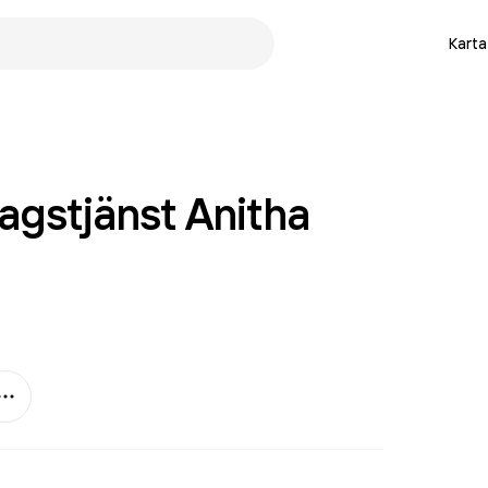
Karta
gstjänst Anitha
Mer