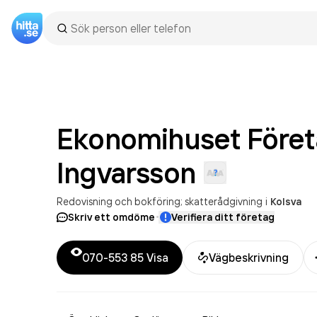
Ekonomihuset Företa
Ingvarsson
Redovisning och bokföring; skatterådgivning
i
Kolsva
·
Skriv ett omdöme
Verifiera ditt företag
070-553 85
Visa
Vägbeskrivning