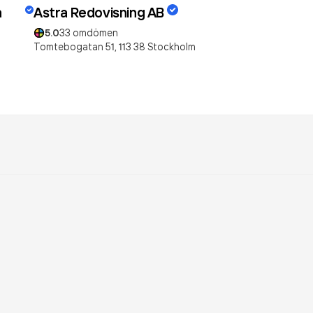
å
Astra Redovisning AB
5.0
33
omdömen
Tomtebogatan 51,
113 38
Stockholm