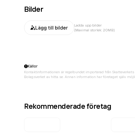
Bilder
Ladda upp bilder
Lägg till bilder
(Maximal storlek: 20MB)
Källor
Kontaktinformationen är regelbundet importerad från Skatteverkets 
Bolagsverket av hitta.se. Annan information har företaget själv möjli
Rekommenderade företag