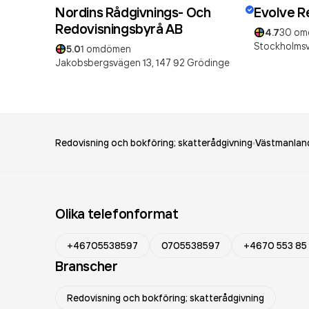
Nordins Rådgivnings- Och
Evolve R
Redovisningsbyrå AB
4.7
30
om
Stockholmsv
5.0
1
omdömen
Jakobsbergsvägen 13,
147 92
Grödinge
Redovisning och bokföring; skatterådgivning
Västmanland
Olika telefonformat
+46705538597
0705538597
+4670 553 85
Branscher
Redovisning och bokföring; skatterådgivning