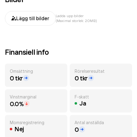
Ladda upp bilder
Lägg till bilder
(Maximal storlek: 20MB)
Finansiell info
Omsättning
Rörelseresultat
0 tkr
0 tkr
Vinstmarginal
F-skatt
Ja
0.0%
Momsregistrering
Antal anställda
Nej
0