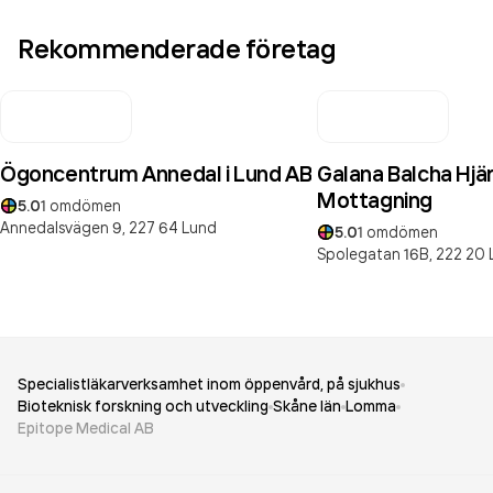
Rekommenderade företag
Ögoncentrum Annedal i Lund AB
Galana Balcha Hjär
Mottagning
5.0
1
omdömen
Annedalsvägen 9,
227 64
Lund
5.0
1
omdömen
Spolegatan 16B,
222 20
Specialistläkarverksamhet inom öppenvård, på sjukhus
Bioteknisk forskning och utveckling
Skåne län
Lomma
Epitope Medical AB