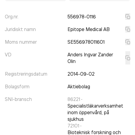
Org.nr.
556978-0116
Juridiskt namn
Epitope Medical AB
Moms nummer
SE556978011601
VD
Anders Ingvar Zander
Olin
Registreringsdatum
2014-09-02
Bolagsform
Aktiebolag
SNI-bransch
86221
·
Specialistläkarverksamhet
inom öppenvård, på
sjukhus
72101
·
Bioteknisk forskning och