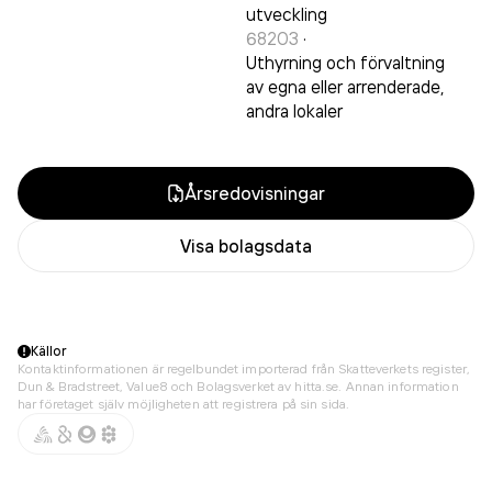
utveckling
68203
·
Uthyrning och förvaltning
av egna eller arrenderade,
andra lokaler
Årsredovisningar
Visa bolagsdata
Källor
Kontaktinformationen är regelbundet importerad från Skatteverkets register,
Dun & Bradstreet, Value8 och Bolagsverket av hitta.se. Annan information
har företaget själv möjligheten att registrera på sin sida.