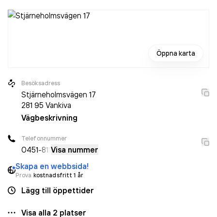
Öppna karta
Besöksadress
Stjärneholmsvägen 17
281 95
Vankiva
Vägbeskrivning
Telefonnummer
0451
-811
Visa nummer
Skapa en webbsida!
Prova
kostnadsfritt 1 år
Lägg till öppettider
Visa alla
2
platser