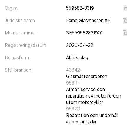
Org.nr.
559582-8319
Juridiskt namn
Exmo Glasmästeri AB
Moms nummer
SE559582831901
Registreringsdatum
2026-04-22
Bolagsform
Aktiebolag
SNI-bransch
43342
·
Glasmästeriarbeten
95311
·
Allmän service och
reparation av motorfordon
utom motorcyklar
95320
·
Reparation och underhåll
av motorcyklar