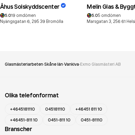
Åhus Solskyddscenter
Melin Glas & Bygg
5.0
19
omdömen
5.0
5
omdömen
Nyängsgatan 6,
295 39
Bromölla
Marsgatan 3,
256 61
Hel
Glasmästeriarbeten
Skåne län
Vankiva
Exmo Glasmästeri AB
Olika telefonformat
+4645181110
045181110
+46451 811 10
+46451-811 10
0451-811 10
0451-81110
Branscher