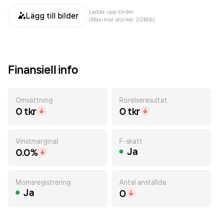
Ladda upp bilder
Lägg till bilder
(Maximal storlek: 20MB)
Finansiell info
Omsättning
Rörelseresultat
0 tkr
0 tkr
Vinstmarginal
F-skatt
Ja
0.0%
Momsregistrering
Antal anställda
Ja
0