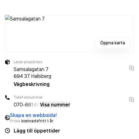
sedan året innan. Bolaget är ett aktiebolag som varit aktivt
sedan 2003. Falla Förvaltning AB
omsatte
5 626 000,00 kr
senaste räkenskapsåret (2025).
Öppna karta
Leveransadress
Samsalagatan 7
694 37
Hallsberg
Vägbeskrivning
Telefonnummer
070-
661 68
Visa nummer
Skapa en webbsida!
Prova
kostnadsfritt 1 år
Lägg till öppettider