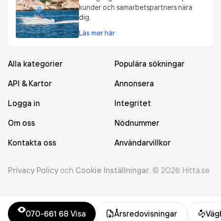
kunder och samarbetspartners nära
dig.
Läs mer här
Alla kategorier
Populära sökningar
API & Kartor
Annonsera
Logga in
Integritet
Om oss
Nödnummer
Kontakta oss
Användarvillkor
Privacy Policy
och
Cookie Inställningar
.
©
2026
Hitta.se
070-661 68
Visa
Årsredovisningar
Väg