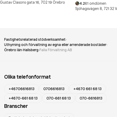
Gustav Clasons gata 16,
702 19
Örebro
4.2
61
omdömen
Sjöhagsvägen 8,
721 32
V
Fastighetsrelaterad stödverksamhet
Uthyrning och förvaltning av egna eller arrenderade bostäder
Örebro län
Hallsberg
Falla Förvaltning AB
Olika telefonformat
+46706616813
0706616813
+4670 661 68 13
+4670-661 68 13
070-661 68 13
070-6616813
Branscher