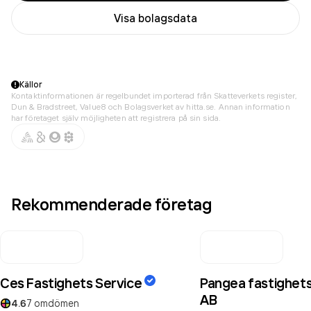
Visa bolagsdata
Källor
Kontaktinformationen är regelbundet importerad från Skatteverkets register,
Dun & Bradstreet, Value8 och Bolagsverket av hitta.se. Annan information
har företaget själv möjligheten att registrera på sin sida.
Rekommenderade företag
Ces Fastighets Service
Pangea fastighets
AB
4.6
7
omdömen