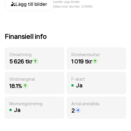
Ladda upp bilder
Lägg till bilder
(Maximal storlek: 20MB)
Finansiell info
Omsättning
Rörelseresultat
5 626 tkr
1 019 tkr
Vinstmarginal
F-skatt
Ja
18.1%
Momsregistrering
Antal anställda
Ja
2