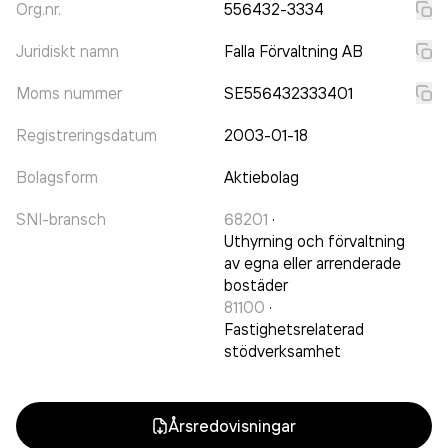
Org.nr.
556432-3334
Juridiskt namn
Falla Förvaltning AB
Moms nummer
SE556432333401
Registreringsdatum
2003-01-18
Bolagsform
Aktiebolag
SNI-bransch
68201
·
Uthyrning och förvaltning
av egna eller arrenderade
bostäder
81100
·
Fastighetsrelaterad
stödverksamhet
Årsredovisningar