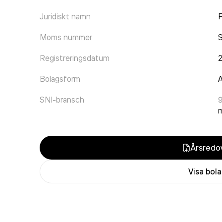
Juridiskt namn
F
Moms nummer
Registreringsdatum
Bolagsform
A
SNI-bransch
9
m
Årsredov
Visa bol