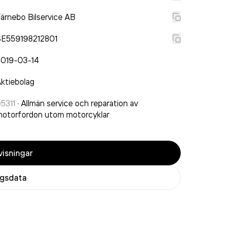
ärnebo Bilservice AB
SE559198212801
2019-03-14
ktiebolag
5311
·
Allmän service och reparation av
otorfordon utom motorcyklar
isningar
agsdata