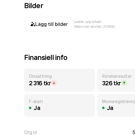
Bilder
Ladda upp bilder
Lägg till bilder
(Maximal storlek: 20MB)
Finansiell info
Omsättning
Rörelseresultat
2 316 tkr
326 tkr
F-skatt
Momsregistrerin
Ja
Ja
Org.nr.