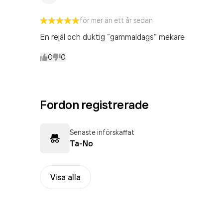
för mer än ett år sedan
En rejäl och duktig ”gammaldags” mekare
0
0
Fordon registrerade
Senaste införskaffat
Ta-No
Visa alla