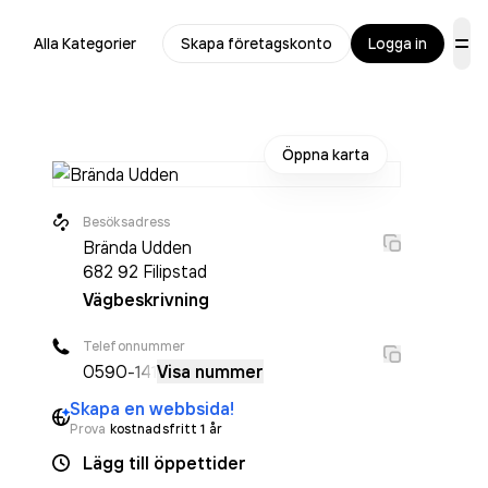
Alla Kategorier
Skapa företagskonto
Logga in
Öppna karta
Besöksadress
Brända Udden
682 92
Filipstad
Vägbeskrivning
Telefonnummer
0590
-141
Visa nummer
Skapa en webbsida!
Prova
kostnadsfritt 1 år
Lägg till öppettider