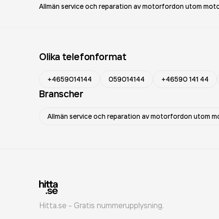
Allmän service och reparation av motorfordon utom moto
Olika telefonformat
+4659014144
059014144
+46590 141 44
Branscher
Allmän service och reparation av motorfordon utom m
Hitta.se - Gratis nummerupplysning.