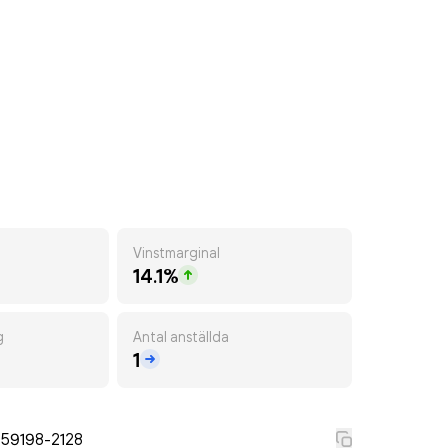
Vinstmarginal
14.1%
g
Antal anställda
1
559198-2128