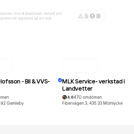
register, Dun & Bradstreet, Value8 och
gheten att registrera på sin sida.
ofsson - Bil & VVS-
MLK Service- verkstad i
Landvetter
ömen
4.8
470
omdömen
 92
Gamleby
Fibervägen 3,
435 33
Mölnlycke