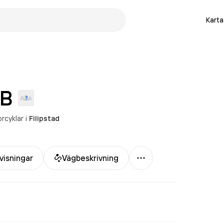
Karta
B
rcyklar
i
Filipstad
Mer
visningar
Vägbeskrivning