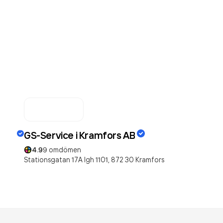
GS-Service i Kramfors AB
4.9
9
omdömen
Stationsgatan 17A lgh 1101,
872 30
Kramfors