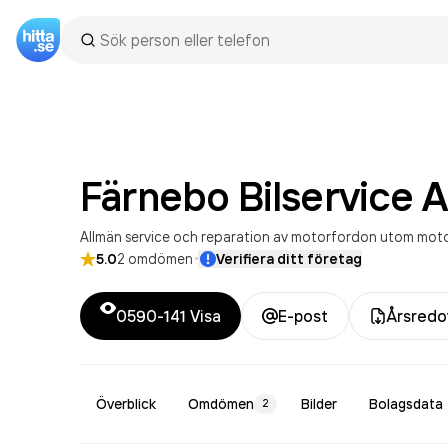
Färnebo Bilservice
A
Allmän service och reparation av motorfordon utom moto
·
5.0
2
omdömen
Verifiera ditt företag
0590-141
Visa
E-post
Årsredo
Överblick
Omdömen
Bilder
Bolagsdata
2