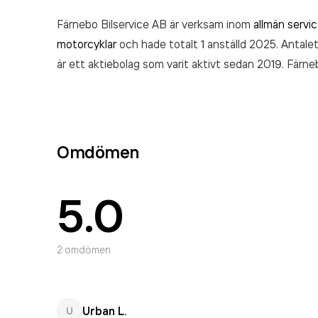
Färnebo Bilservice AB är verksam inom
allmän servi
motorcyklar
och hade totalt 1 anställd 2025. Antalet
är ett aktiebolag som varit aktivt sedan 2019. Färn
senaste räkenskapsåret (2025).
Omdömen
5.0
2
omdömen
Urban L.
U