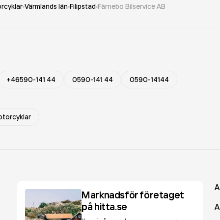
rcyklar
Värmlands län
Filipstad
Färnebo Bilservice AB
+46590-141 44
0590-141 44
0590-14144
otorcyklar
A
Marknadsför företaget
på hitta.se
A