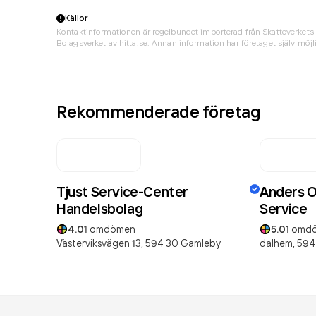
Källor
Kontaktinformationen är regelbundet importerad från Skatteverkets 
Bolagsverket av hitta.se. Annan information har företaget själv möjli
Rekommenderade företag
Tjust Service-Center
Anders Ol
Handelsbolag
Service
4.0
1
omdömen
5.0
1
omd
Västerviksvägen 13,
594 30
Gamleby
dalhem,
594