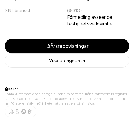
SNI-bransch
68310
·
Förmedling avseende
fastighetsverksamhet
Årsredovisningar
Visa bolagsdata
Källor
Kontaktinformationen är regelbundet importerad från Skatteverkets register,
Dun & Bradstreet, Value8 och Bolagsverket av hitta.se. Annan information
har företaget själv möjligheten att registrera på sin sida.