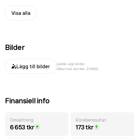
Visa alla
Bilder
Ladda upp bilder
Lägg till bilder
(Maximal storlek: 20MB)
Finansiell info
Omsättning
Rörelseresultat
6 653 tkr
173 tkr