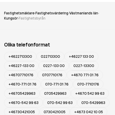
Fastighetsmäklare
Fastighetsvärdering
Västmanlands län
Kungsör
Fastighetsbyrån
Olika telefonformat
+4622713300
022713300
+46227 133 00
+46227-133 00
0227-133 00
0227-13300
+46707710176
0707710176
+4670 771 01 76
+4670-771 01 76
070-771 01 76
070-7710176
+46705429963
0705429963
+4670 542 99 63
+4670-542 99 63
070-542 99 63
070-5429963
+46730421005
0730421005
+4673 042 10 05