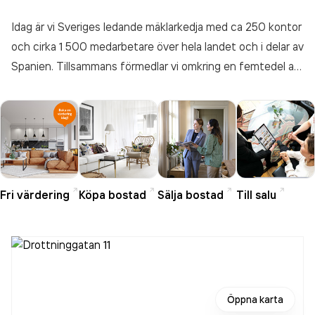
Idag är vi Sveriges ledande mäklarkedja med ca 250 kontor
och cirka 1 500 medarbetare över hela landet och i delar av
Spanien. Tillsammans förmedlar vi omkring en femtedel av
Sveriges bostadsaffärer. Men vi har inget intresse av att
slå oss till ro, att ständigt vilja utvecklas är en självklar del
av att arbeta på Fastighetsbyrån. Den inställningen
bottnar i vår vision: "Vi vill vara det mest rekommenderade
företaget i Sverige. Vi sätter rekommendationen i centrum
eftersom det är det yttersta beviset på att kunden
Fri värdering
Köpa bostad
Sälja bostad
Till salu
upplevt något positivt".
Öppna karta