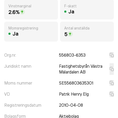
Vinstmarginal
F-skatt
Ja
2.6%
Momsregistrering
Antal anställda
Ja
5
Org.nr.
556803-6353
Juridiskt namn
Fastighetsbyrån Västra
Mälardalen AB
Moms nummer
SE556803635301
VD
Patrik Henry Elg
Registreringsdatum
2010-04-08
Bolagsform
Aktiebolag