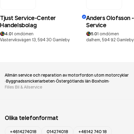
Tjust Service-Center
Anders Olofsson - 
Handelsbolag
Service
4.0
1
omdömen
5.0
1
omdömen
Västerviksvägen 13,
594 30
Gamleby
dalhem,
594 92
Gamleby
Allmän service och reparation av motorfordon utom motorcyklar
Byggnadssnickeriarbeten
Östergötlands län
Boxholm
Filles Bil & Allservice
Olika telefonformat
+4614274018
014274018
+46142 740 18