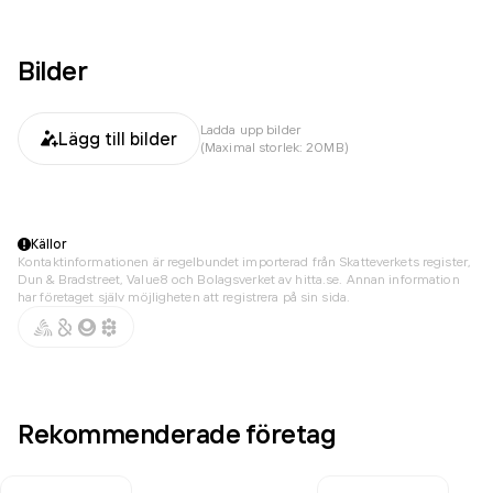
Bilder
Ladda upp bilder
Lägg till bilder
(Maximal storlek: 20MB)
Källor
Kontaktinformationen är regelbundet importerad från Skatteverkets register,
Dun & Bradstreet, Value8 och Bolagsverket av hitta.se. Annan information
har företaget själv möjligheten att registrera på sin sida.
Rekommenderade företag