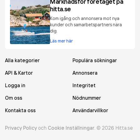
Marknadsför företaget på
hitta.se
Kom igång och annonsera mot nya
kunder och samarbetspartners nära
dig.
Läs mer här
Alla kategorier
Populära sökningar
API & Kartor
Annonsera
Logga in
Integritet
Om oss
Nödnummer
Kontakta oss
Användarvillkor
Privacy Policy
och
Cookie Inställningar
.
©
2026
Hitta.se