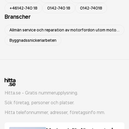
+46142-740 18
0142-740 18
0142-74018
Branscher
Allmän service och reparation av motorfordon utom motorcyklar
Byggnadssnickeriarbeten
Hitta.se - Gratis nummerupplysning.
Sök företag, personer och platser.
Hitta telefonnummer, adresser, företagsinfo mm.