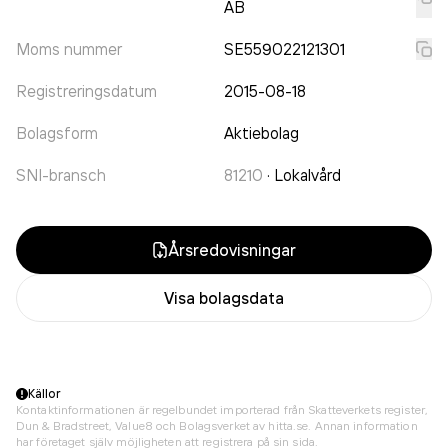
AB
Moms nummer
SE559022121301
Registreringsdatum
2015-08-18
Bolagsform
Aktiebolag
SNI-bransch
81210
·
Lokalvård
Årsredovisningar
Visa bolagsdata
Källor
Kontaktinformationen är regelbundet importerad från Skatteverkets register,
Dun & Bradstreet, Value8 och Bolagsverket av hitta.se. Annan information
har företaget själv möjligheten att registrera på sin sida.