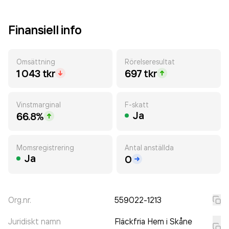
Finansiell info
Omsättning
Rörelseresultat
1 043 tkr
697 tkr
Vinstmarginal
F-skatt
Ja
66.8%
Momsregistrering
Antal anställda
Ja
0
Org.nr.
559022-1213
Juridiskt namn
Fläckfria Hem i Skåne