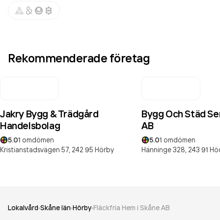
Rekommenderade företag
Jakry Bygg & Trädgård
Bygg Och Städ Ser
Handelsbolag
AB
5.0
1
omdömen
5.0
1
omdömen
Kristianstadsvägen 57,
242 95
Hörby
Hänninge 328,
243 91
Hö
Lokalvård
Skåne län
Hörby
Fläckfria Hem i Skåne AB