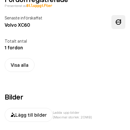
Presenterat av
Senaste införskaffat
Volvo XC60
Totalt antal
1 fordon
Visa alla
Bilder
Ladda upp bilder
Lägg till bilder
(Maximal storlek: 20MB)