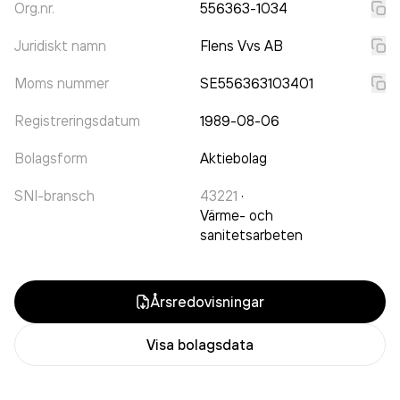
Org.nr.
556363-1034
Juridiskt namn
Flens Vvs AB
Moms nummer
SE556363103401
Registreringsdatum
1989-08-06
Bolagsform
Aktiebolag
SNI-bransch
43221
·
Värme- och
sanitetsarbeten
Årsredovisningar
Visa bolagsdata