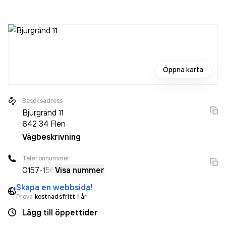
varit aktivt sedan 1989. Flens Vvs AB
omsatte
1 489 000,00 kr
senaste räkenskapsåret (2025).
Öppna karta
Besöksadress
Bjurgränd 11
642 34
Flen
Vägbeskrivning
Telefonnummer
0157
-156
Visa nummer
Skapa en webbsida!
Prova
kostnadsfritt 1 år
Lägg till öppettider