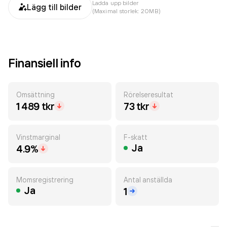
Ladda upp bilder
Lägg till bilder
(Maximal storlek: 20MB)
Finansiell info
Omsättning
Rörelseresultat
1 489 tkr
73 tkr
Vinstmarginal
F-skatt
Ja
4.9%
Momsregistrering
Antal anställda
Ja
1