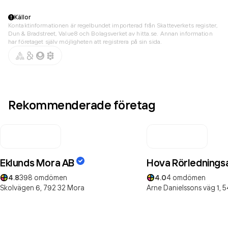
Källor
Kontaktinformationen är regelbundet importerad från Skatteverkets register,
Dun & Bradstreet, Value8 och Bolagsverket av hitta.se. Annan information
har företaget själv möjligheten att registrera på sin sida.
Rekommenderade företag
Eklunds Mora AB
Hova Rörlednings
4.8
398
omdömen
4.0
4
omdömen
Skolvägen 6,
792 32
Mora
Arne Danielssons väg 1,
5