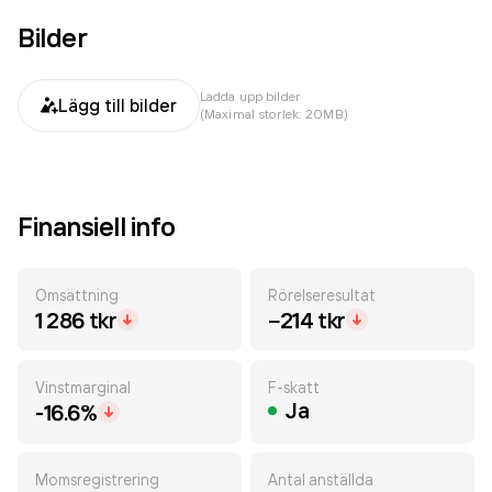
Bilder
Ladda upp bilder
Lägg till bilder
(Maximal storlek: 20MB)
Finansiell info
Omsättning
Rörelseresultat
1 286 tkr
−214 tkr
Vinstmarginal
F-skatt
Ja
-16.6%
Momsregistrering
Antal anställda