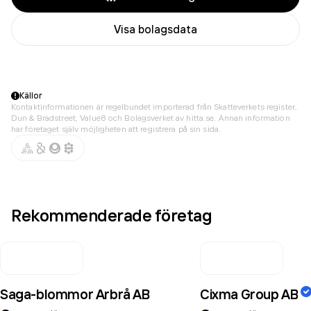
Visa bolagsdata
Källor
Kontaktinformationen är regelbundet importerad från Skatteverkets register,
Dun & Bradstreet, Value8 och Bolagsverket av hitta.se. Annan information
har företaget själv möjligheten att registrera på sin sida.
Rekommenderade företag
Saga-blommor Arbrå AB
Cixma Group AB