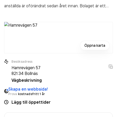
anställda är oförändrat sedan året innan. Bolaget är ett
aktiebolag som varit aktivt sedan 2013. Fotograf Emma
Svensson AB
omsatte 1 286 000,00 kr
senaste
räkenskapsåret (2025).
Öppna karta
Besöksadress
Hamrevägen 57
821 34
Bollnäs
Vägbeskrivning
Skapa en webbsida!
Prova
kostnadsfritt 1 år
Lägg till öppettider