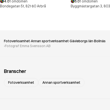
4.0
1
omdömen
5.0
1
omdömen
Bondegatan 51,
821 60
Arbrå
Byggmästargatan 3,
803
Fotoverksamhet
Annan sportverksamhet
Gävleborgs län
Bollnäs
Fotograf Emma Svensson AB
Branscher
Fotoverksamhet
Annan sportverksamhet