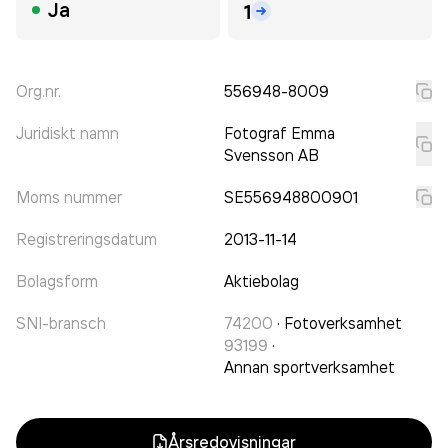
Ja
1
Org.nr.
556948-8009
Juridiskt namn
Fotograf Emma
Svensson AB
Moms nummer
SE556948800901
Registreringsdatum
2013-11-14
Bolagsform
Aktiebolag
SNI-bransch
74200
·
Fotoverksamhet
93199
·
Annan sportverksamhet
Årsredovisningar