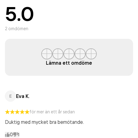
5.0
2
omdömen
Lämna ett omdöme
Eva K.
E
för mer än ett år sedan
Duktig med mycket bra bemötande.
0
1