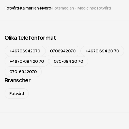
Fotvård
Kalmar län
Nybro
Fotsmedjan - Medicinsk fotvård
Olika telefonformat
+46706942070
0706942070
+4670 694 20 70
+4670-694 20 70
070-694 20 70
070-6942070
Branscher
Fotvård