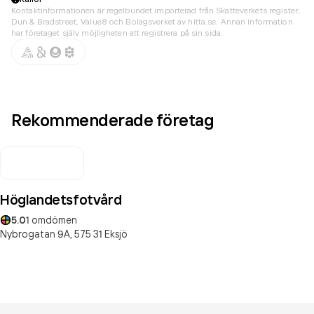
Kontaktinformationen är regelbundet importerad från Skatteverkets register,
Dun & Bradstreet, Value8 och Bolagsverket av hitta.se. Annan information
har företaget själv möjligheten att registrera på sin sida.
Rekommenderade företag
Höglandetsfotvård
5.0
1
omdömen
Nybrogatan 9A,
575 31
Eksjö