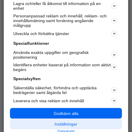
Lagra och/eller få åtkomst till information på en
Sök företag, personer och platser.
enhet
Personanpassad reklam och innehåll, reklam- och
Hitta telefonnummer, adresser, företagsinfo mm.
innehållsmätning samt forskning angående
målgrupp
Utveckla och förbättra tjänster
Marknadsför företaget
på hitta.se
Specialfunktioner
Använda exakta uppgifter om geografisk
Kom igång och annonsera mot
positionering
nya kunder och
Identifiera enheter baserat på information som aktivt
samarbetspartners nära dig.
begärs
Läs mer här
Specialsyften
Säkerställa säkerhet, förhindra och upptäcka
Alla kategorier
Populära sökningar
bedrägerier samt åtgärda fel
Leverera och visa reklam och innehåll
API & Kartor
Annonsera
Logga in
Integritet
Godkänn alla
Om oss
Nödnummer
Inställningar
Dataskydd