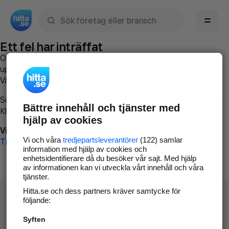
Sök namn, gata, ort, telefon, företag, sökord
Ett fel har inträffat
Om du vill kan du
kontakta hitta.se
och beskriva hur felet
uppstod så att vi lättare och snabbare kan avhjälpa det.
Vänligen försök med följande:
Surfa till
www.hitta.se
Bättre innehåll och tjänster med
Klicka på
Tillbaka-knappen
i webbläsaren och försök igen
hjälp av cookies
Vi beklagar besväret!
Vi och våra
tredjepartsleverantörer
(122) samlar
Till startsidan
information med hjälp av cookies och
enhetsidentifierare då du besöker vår sajt. Med hjälp
av informationen kan vi utveckla vårt innehåll och våra
tjänster.
Hitta.se och dess partners kräver samtycke för
följande:
Syften
Hitta.se - Gratis nummerupplysning.