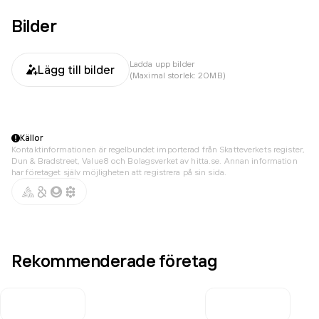
Bilder
Ladda upp bilder
Lägg till bilder
(Maximal storlek: 20MB)
Källor
Kontaktinformationen är regelbundet importerad från Skatteverkets register,
Dun & Bradstreet, Value8 och Bolagsverket av hitta.se. Annan information
har företaget själv möjligheten att registrera på sin sida.
Rekommenderade företag