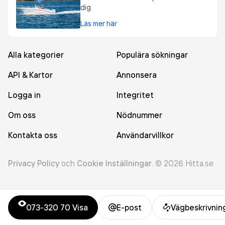
dig.
Läs mer här
Alla kategorier
Populära sökningar
API & Kartor
Annonsera
Logga in
Integritet
Om oss
Nödnummer
Kontakta oss
Användarvillkor
Privacy Policy
och
Cookie Inställningar
.
©
2026
Hitta.se
073-320 70
Visa
E-post
Vägbeskrivnin