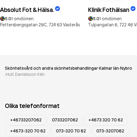
Absolut Fot & Hälsa.
Klinik Fothälsan
5.0
1
omdömen
5.0
1
omdömen
Pettersbergsgatan 29C,
724 63
Västerås
Tulpangatan 6,
722 46
V
Skönhetsvård och andra skönhetsbehandlingar
Kalmar län
Nybro
Hult Danielsson Irén
Olika telefonformat
+46733207062
0733207062
+4673 320 70 62
+4673-320 70 62
073-320 70 62
073-3207062