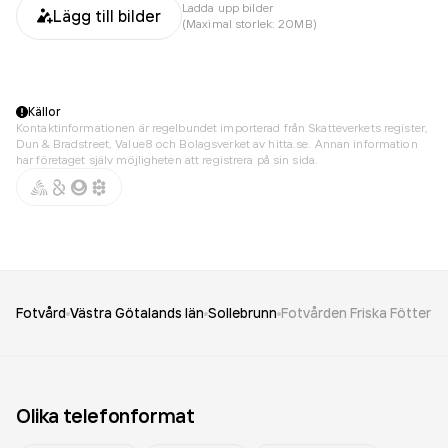
Ladda upp bilder
Lägg till bilder
(Maximal storlek: 20MB)
Källor
Kontaktinformationen är regelbundet importerad från Skatteverkets register,
Dun & Bradstreet, Value8 och Bolagsverket av hitta.se. Annan information
har företaget själv möjligheten att registrera på sin sida.
Fotvård
Västra Götalands län
Sollebrunn
Fotvården Friska Fötter
Olika telefonformat