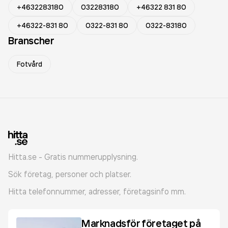
+4632283180
032283180
+46322 831 80
+46322-831 80
0322-831 80
0322-83180
Branscher
Fotvård
Hitta.se - Gratis nummerupplysning.
Sök företag, personer och platser.
Hitta telefonnummer, adresser, företagsinfo mm.
Marknadsför företaget på