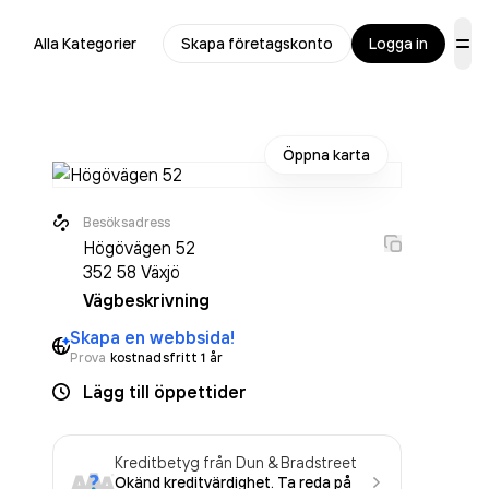
Alla Kategorier
Skapa företagskonto
Logga in
Öppna karta
Besöksadress
Högövägen 52
352 58
Växjö
Vägbeskrivning
Skapa en webbsida!
Prova
kostnadsfritt 1 år
Lägg till öppettider
Kreditbetyg från Dun & Bradstreet
Okänd kreditvärdighet. Ta reda på