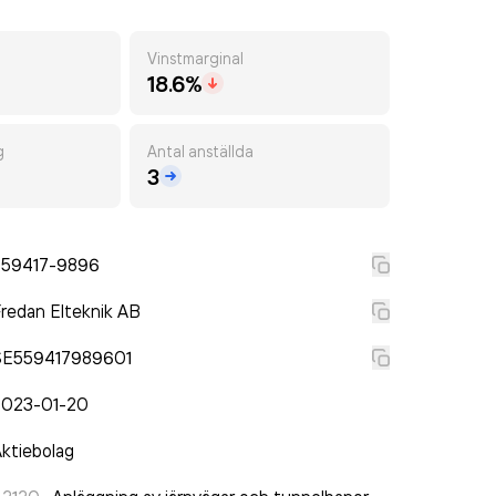
Vinstmarginal
18.6%
g
Antal anställda
3
559417-9896
redan Elteknik AB
SE559417989601
2023-01-20
ktiebolag