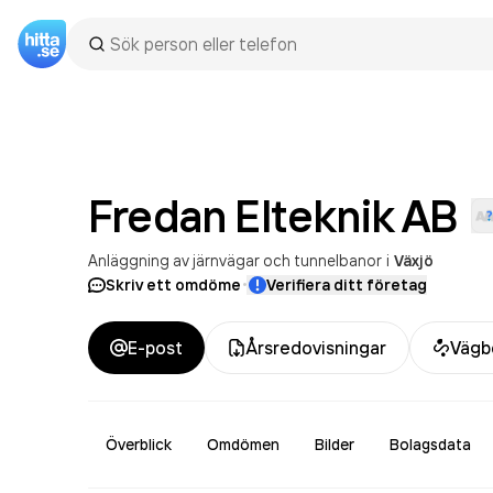
Fredan Elteknik
AB
Anläggning av järnvägar och tunnelbanor
i
Växjö
·
Skriv ett omdöme
Verifiera ditt företag
E-post
Årsredovisningar
Vägb
Överblick
Omdömen
Bilder
Bolagsdata