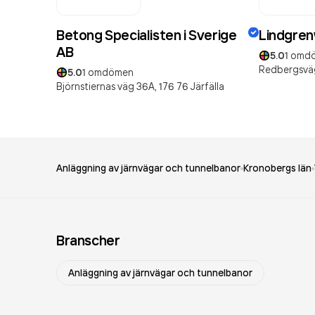
Betong Specialisten i Sverige
Lindgre
AB
5.0
1
omd
Redbergsvä
5.0
1
omdömen
Björnstiernas väg 36A,
176 76
Järfälla
Anläggning av järnvägar och tunnelbanor
Kronobergs län
Branscher
Anläggning av järnvägar och tunnelbanor