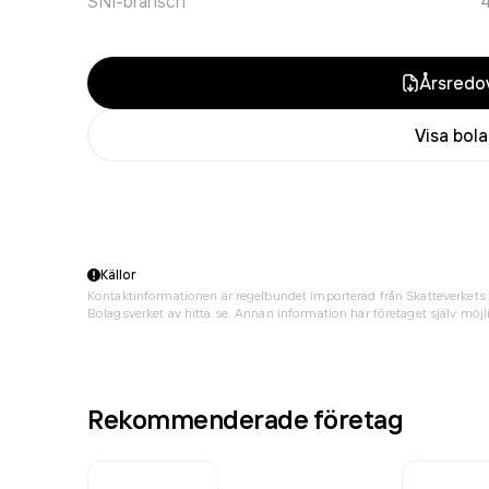
SNI-bransch
Årsredov
Visa bol
Källor
Kontaktinformationen är regelbundet importerad från Skatteverkets 
Bolagsverket av hitta.se. Annan information har företaget själv möjli
Rekommenderade företag