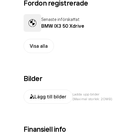
Fordon registrerade
Senaste införskaffat
BMW IX3 50 Xdrive
Visa alla
Bilder
Ladda upp bilder
Lägg till bilder
(Maximal storlek: 20MB)
Finansiell info