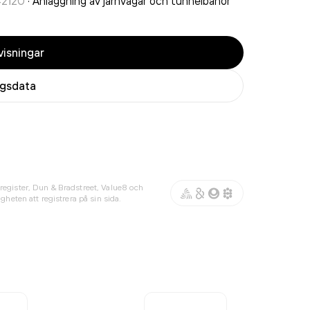
42120
·
Anläggning av järnvägar och tunnelbanor
isningar
agsdata
register, Dun & Bradstreet, Value8 och
gheten att registrera på sin sida.