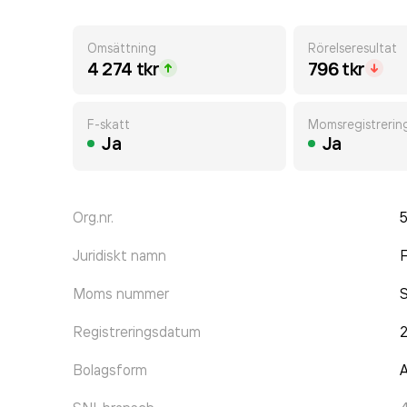
Omsättning
Rörelseresultat
4 274 tkr
796 tkr
F-skatt
Momsregistrerin
Ja
Ja
Org.nr.
Juridiskt namn
F
Moms nummer
Registreringsdatum
Bolagsform
A