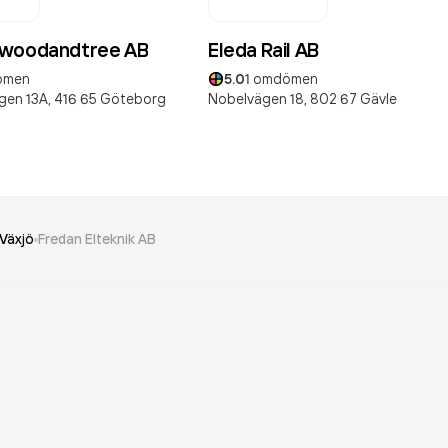
nwoodandtree AB
Eleda Rail AB
ömen
5.0
1
omdömen
gen 13A,
416 65
Göteborg
Nobelvägen 18,
802 67
Gävle
Växjö
Fredan Elteknik AB