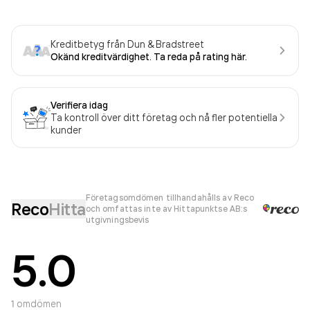
Kreditbetyg från Dun & Bradstreet
Okänd kreditvärdighet. Ta reda på rating här.
Verifiera idag
Ta kontroll över ditt företag och nå fler potentiella
kunder
Företagsomdömen tillhandahålls av Reco
Reco
Hitta
och omfattas inte av Hittapunktse AB:s
utgivningsbevis
5.0
1
omdömen