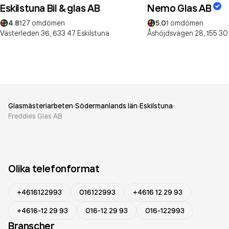
Eskilstuna Bil & glas AB
Nemo Glas AB
4.8
127
omdömen
5.0
1
omdömen
Västerleden 36,
633 47
Eskilstuna
Åshöjdsvägen 28,
155 30
Glasmästeriarbeten
Södermanlands län
Eskilstuna
Freddies Glas AB
Olika telefonformat
+4616122993
016122993
+4616 12 29 93
+4616-12 29 93
016-12 29 93
016-122993
Branscher