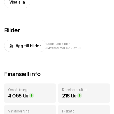
Visa alla
Bilder
Ladda upp bilder
Lägg till bilder
(Maximal storlek: 20MB)
Finansiell info
Omsättning
Rörelseresultat
4 058 tkr
218 tkr
Vinstmarginal
F-skatt