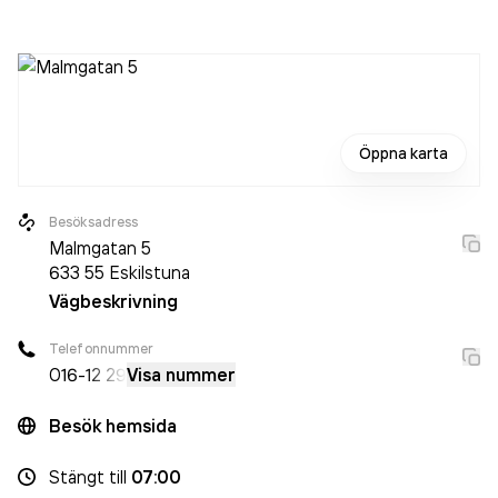
varit aktivt sedan 1980. Freddies Glas AB
omsatte
4 058 000,00 kr
senaste räkenskapsåret (2024).
Öppna karta
Besöksadress
Malmgatan 5
633 55
Eskilstuna
Vägbeskrivning
Telefonnummer
016-
12 29
Visa nummer
Besök hemsida
Stängt
till
07:00