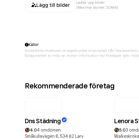
Ladda upp bilder
Lägg till bilder
(Maximal storlek: 20MB)
Källor
Kontaktinformationen är regelbundet importerad från Skatteverkets 
Bolagsverket av hitta.se. Annan information har företaget själv möjli
Rekommenderade företag
Dns Städning
Lenora S
4.0
4
omdömen
5.0
3
omd
Småkullavägen 8,
534 62
Larv
Walkeskroke