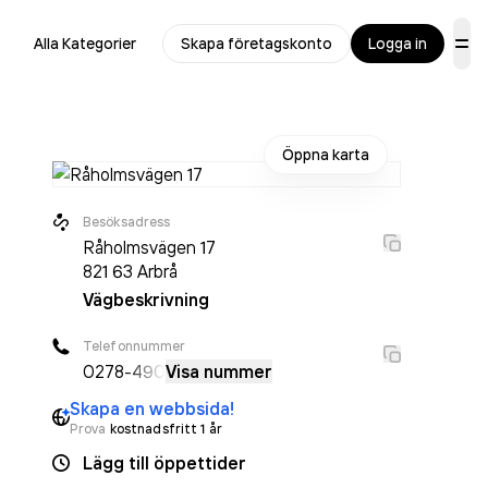
Alla Kategorier
Skapa företagskonto
Logga in
Öppna karta
Besöksadress
Råholmsvägen 17
821 63
Arbrå
Vägbeskrivning
Telefonnummer
0278
-490
Visa nummer
Skapa en webbsida!
Prova
kostnadsfritt 1 år
Lägg till öppettider