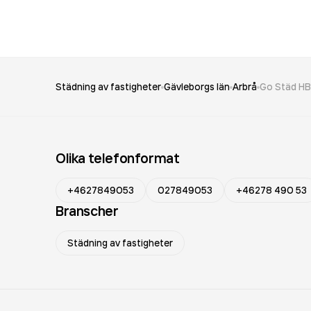
Städning av fastigheter
Gävleborgs län
Arbrå
Go Städ HB
Olika telefonformat
+4627849053
027849053
+46278 490 53
Branscher
Städning av fastigheter