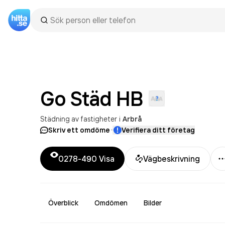
Go Städ
HB
Städning av fastigheter
i
Arbrå
·
Skriv ett omdöme
Verifiera ditt företag
0278-490
Visa
Vägbeskrivning
Överblick
Omdömen
Bilder