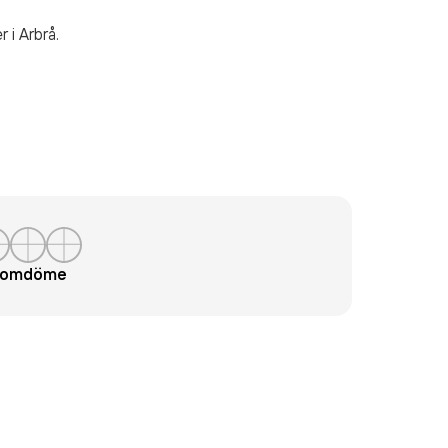
er
i Arbrå.
t omdöme