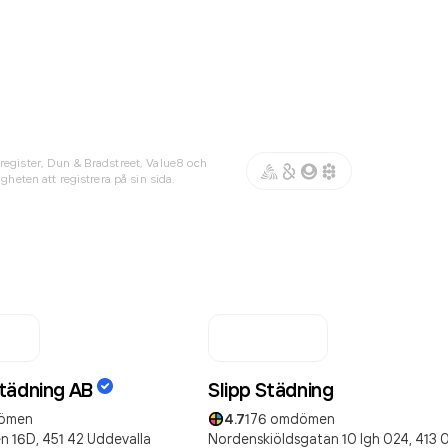
register, Dun & Bradstreet, Value8 och
gheten att registrera på sin sida.
tädning AB
Slipp Städning
ömen
4.7
176
omdömen
n 16D,
451 42
Uddevalla
Nordenskiöldsgatan 10 lgh 024,
413 