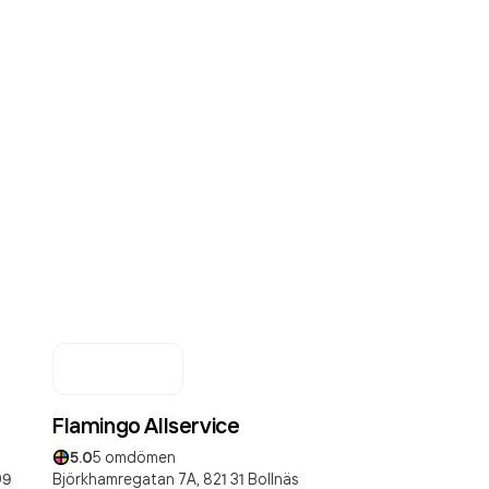
Flamingo Allservice
5.0
5
omdömen
09
Björkhamregatan 7A,
821 31
Bollnäs