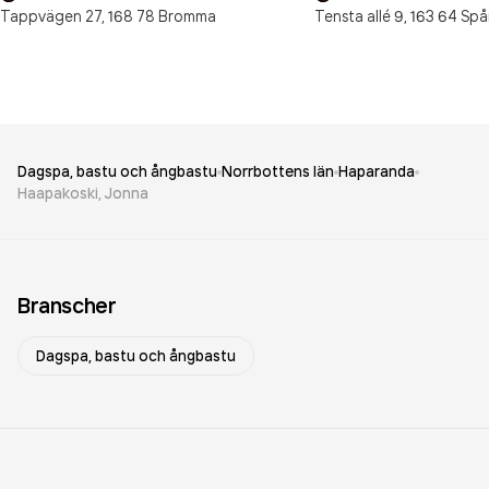
Tappvägen 27,
168 78
Bromma
Tensta allé 9,
163 64
Spå
Dagspa, bastu och ångbastu
Norrbottens län
Haparanda
Haapakoski, Jonna
Branscher
Dagspa, bastu och ångbastu