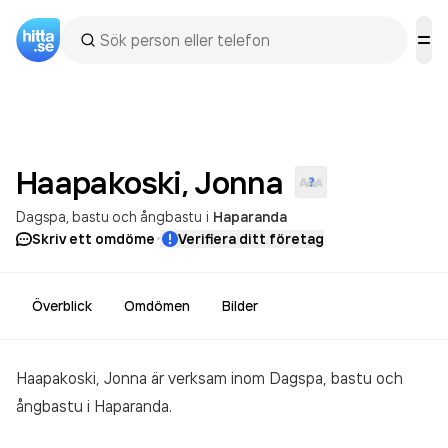
Haapakoski,
Jonna
Dagspa, bastu och ångbastu
i
Haparanda
·
Skriv ett omdöme
Verifiera ditt företag
Överblick
Omdömen
Bilder
Haapakoski, Jonna är verksam inom
Dagspa, bastu och
ångbastu
i Haparanda.