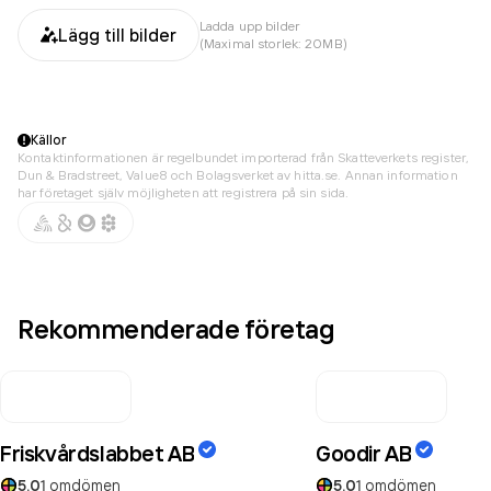
Ladda upp bilder
Lägg till bilder
(Maximal storlek: 20MB)
Källor
Kontaktinformationen är regelbundet importerad från Skatteverkets register,
Dun & Bradstreet, Value8 och Bolagsverket av hitta.se. Annan information
har företaget själv möjligheten att registrera på sin sida.
Rekommenderade företag
Friskvårdslabbet AB
Goodir AB
5.0
1
omdömen
5.0
1
omdömen