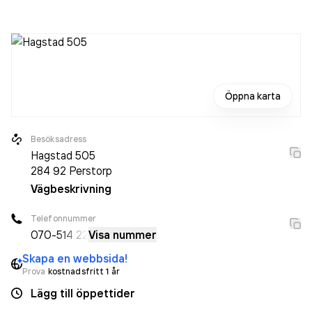
som varit aktivt sedan 2012. Hagstads Bygg AB
omsatte
1 108 000,00 kr
senaste räkenskapsåret (2019).
Öppna karta
Besöksadress
Hagstad 505
284 92
Perstorp
Vägbeskrivning
Telefonnummer
070-
514 22
Visa nummer
Skapa en webbsida!
Prova
kostnadsfritt 1 år
Lägg till öppettider