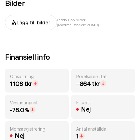
Bilder
Ladda upp bilder
Lägg till bilder
(Maximal storlek: 20MB)
Finansiell info
Omsättning
Rörelseresultat
1 108 tkr
−864 tkr
Vinstmarginal
F-skatt
Nej
-78.0%
Momsregistrering
Antal anställda
Nej
1