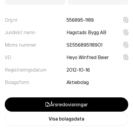
Org.nr.
556895-1189
Juridiskt namn
Hagstads Bygg AB
Moms nummer
SE556895118901
VD
Heyo Winfried Beier
Registreringsdatum
2012-10-16
Bolagsform
Aktiebolag
Årsredovisningar
Visa bolagsdata