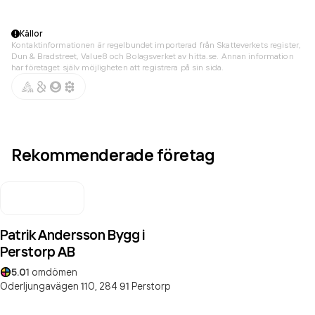
Källor
Kontaktinformationen är regelbundet importerad från Skatteverkets register,
Dun & Bradstreet, Value8 och Bolagsverket av hitta.se. Annan information
har företaget själv möjligheten att registrera på sin sida.
Rekommenderade företag
Patrik Andersson Bygg i
Perstorp AB
5.0
1
omdömen
Oderljungavägen 110,
284 91
Perstorp