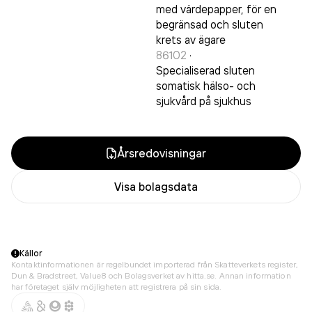
med värdepapper, för en
begränsad och sluten
krets av ägare
86102
·
Specialiserad sluten
somatisk hälso- och
sjukvård på sjukhus
Årsredovisningar
Visa bolagsdata
Källor
Kontaktinformationen är regelbundet importerad från Skatteverkets register,
Dun & Bradstreet, Value8 och Bolagsverket av hitta.se. Annan information
har företaget själv möjligheten att registrera på sin sida.