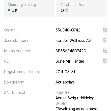
Momsregistrering
Antal anställda
Ja
0
Org.nr.
556848-0742
Juridiskt namn
Handell Wellness AB
Moms nummer
SE556848074201
VD
Sune Alf Handell
Registreringsdatum
2011-03-31
Bolagsform
Aktiebolag
SNI-bransch
85599
·
Annan övrig utbildning
64994
·
Förvaltning av och handel