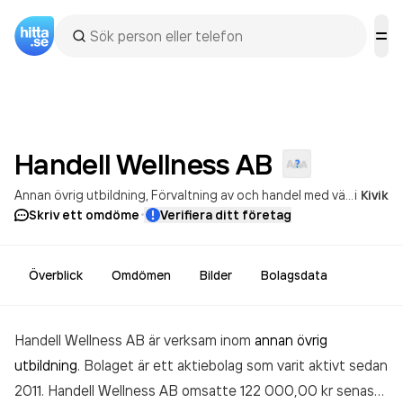
Handell Wellness
AB
Annan övrig utbildning
Förvaltning av och handel med värdepapper, för en begränsad och sluten krets av ägare
i
Kivik
·
Skriv ett omdöme
Verifiera ditt företag
Överblick
Omdömen
Bilder
Bolagsdata
Handell Wellness AB är verksam inom
annan övrig
utbildning
. Bolaget är ett aktiebolag som varit aktivt sedan
2011. Handell Wellness AB
omsatte 122 000,00 kr
senaste