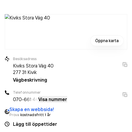
räkenskapsåret (2025).
Öppna karta
Besöksadress
Kiviks Stora Väg 40
277 31
Kivik
Vägbeskrivning
Telefonnummer
070-
661 44
Visa nummer
Skapa en webbsida!
Prova
kostnadsfritt 1 år
Lägg till öppettider