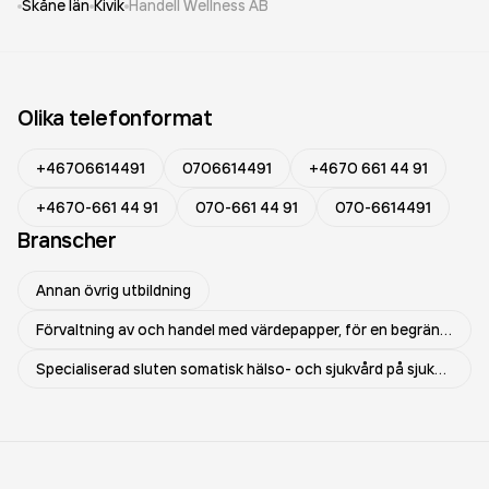
Skåne län
Kivik
Handell Wellness AB
Olika telefonformat
+46706614491
0706614491
+4670 661 44 91
+4670-661 44 91
070-661 44 91
070-6614491
Branscher
Annan övrig utbildning
Förvaltning av och handel med värdepapper, för en begränsad och sluten krets av ägare
Specialiserad sluten somatisk hälso- och sjukvård på sjukhus