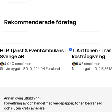
Rekommenderade företag
HLR Tjänst & EventAmbulans i
T. Anttonen - Trän
Sverige AB
kostrådgivning
4.9
40
omdömen
5.0
2
omdömen
Stävie bygata 80-0,
244 94
Furulund
Nannas gata 10,
215 35
M
Annan övrig utbildning
Förvaltning av och handel med värdepapper, för en begränsad
och sluten krets av ägare