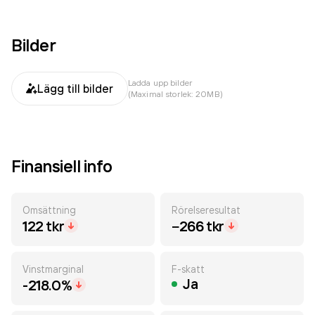
Bilder
Ladda upp bilder
Lägg till bilder
(Maximal storlek: 20MB)
Finansiell info
Omsättning
Rörelseresultat
122 tkr
−266 tkr
Vinstmarginal
F-skatt
Ja
-218.0%