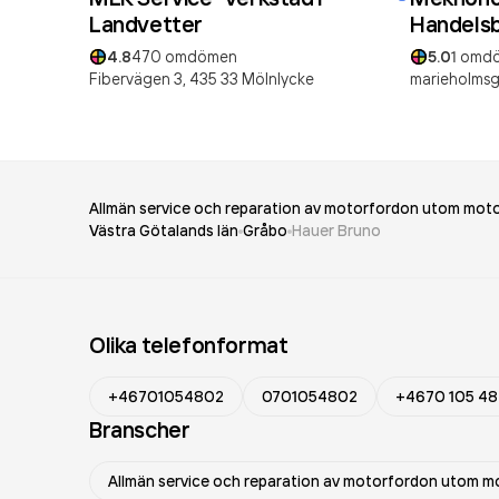
Landvetter
Handels
4.8
470
omdömen
5.0
1
omd
Fibervägen 3,
435 33
Mölnlycke
marieholmsg
Allmän service och reparation av motorfordon utom moto
Västra Götalands län
Gråbo
Hauer Bruno
Olika telefonformat
+46701054802
0701054802
+4670 105 48
Branscher
Allmän service och reparation av motorfordon utom m