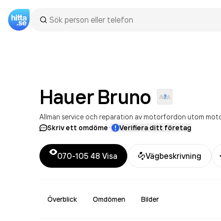
Hauer
Bruno
Allmän service och reparation av motorfordon utom moto
·
Skriv ett omdöme
Verifiera ditt företag
070-105 48
Visa
Vägbeskrivning
Överblick
Omdömen
Bilder