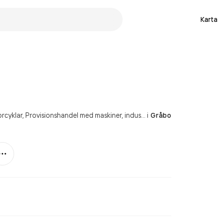
Karta
rcyklar
Provisionshandel med maskiner, industriell utrustning, fartyg och luftfartyg utom kontorsutrustning och datorer
i
Gråbo
Mer