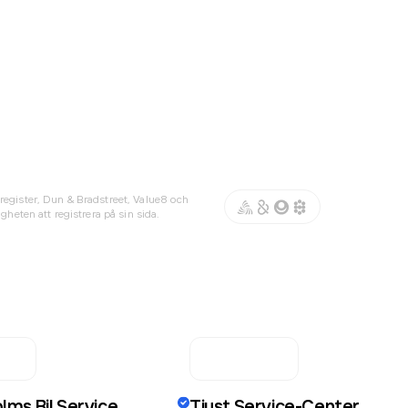
register, Dun & Bradstreet, Value8 och
gheten att registrera på sin sida.
ms Bil Service
Tjust Service-Center