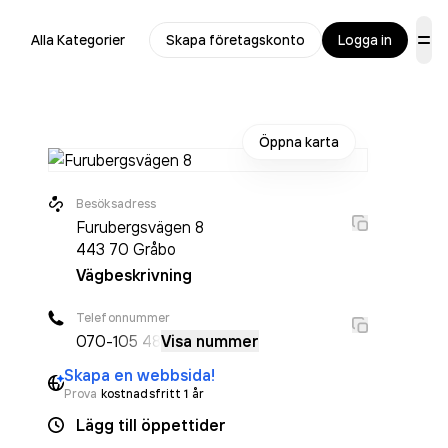
Alla Kategorier
Skapa företagskonto
Logga in
Öppna karta
Besöksadress
Furubergsvägen 8
443 70
Gråbo
Vägbeskrivning
Telefonnummer
070-
105 48
Visa nummer
Skapa en webbsida!
Prova
kostnadsfritt 1 år
Lägg till öppettider