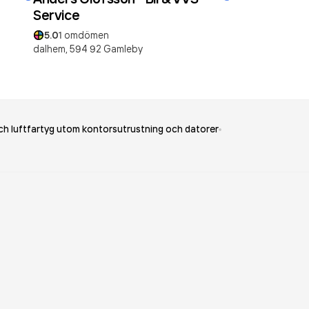
Service
5.0
1
omdömen
dalhem,
594 92
Gamleby
 och luftfartyg utom kontorsutrustning och datorer