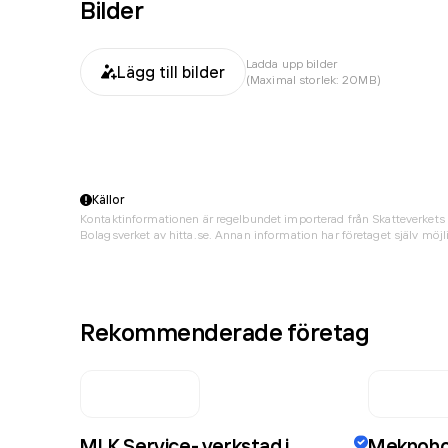
Bilder
Ladda upp bilder
Lägg till bilder
(Maximal storlek: 20MB)
Källor
Kontaktinformationen är regelbundet importerad från Skatteverkets 
Bolagsverket av hitta.se. Annan information har företaget själv möjli
Rekommenderade företag
MLK Service- verkstad i
Meknohol