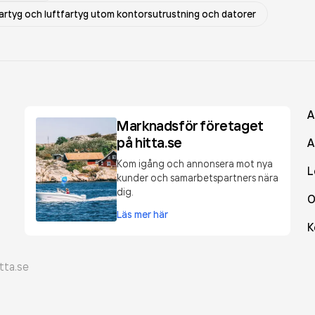
 fartyg och luftfartyg utom kontorsutrustning och datorer
A
Marknadsför företaget
på hitta.se
A
Kom igång och annonsera mot nya
L
kunder och samarbetspartners nära
dig.
O
Läs mer här
K
tta.se