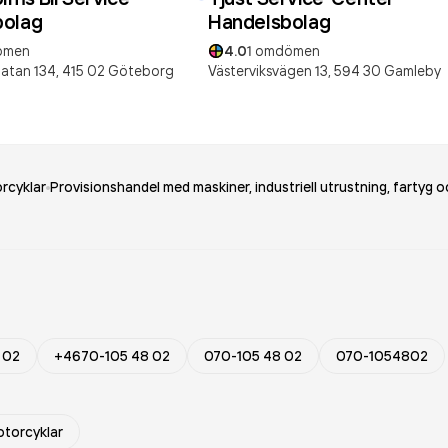
bolag
Handelsbolag
ömen
4.0
1
omdömen
atan 134,
415 02
Göteborg
Västerviksvägen 13,
594 30
Gamleby
rcyklar
Provisionshandel med maskiner, industriell utrustning, fartyg
 02
+4670-105 48 02
070-105 48 02
070-1054802
otorcyklar