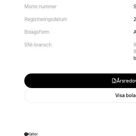
Moms nummer
Registreringsdatum
Bolagsform
A
SNI-bransch
8
Årsredov
Visa bol
Källor