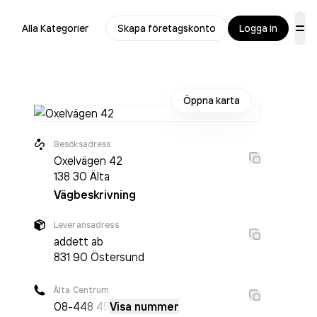
Alla Kategorier
Skapa företagskonto
Logga in
Öppna karta
Besöksadress
Oxelvägen 42
138 30
Älta
Vägbeskrivning
Leveransadress
addett ab
831 90
Östersund
Älta Centrum
08-4
48 45
Visa nummer