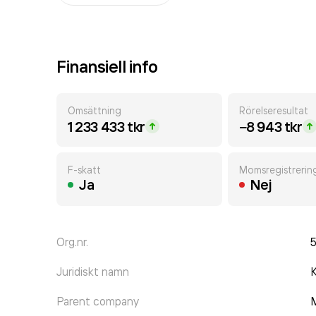
Finansiell info
Omsättning
Rörelseresultat
1 233 433 tkr
−8 943 tkr
F-skatt
Momsregistrerin
Ja
Nej
Org.nr.
Juridiskt namn
K
Parent company