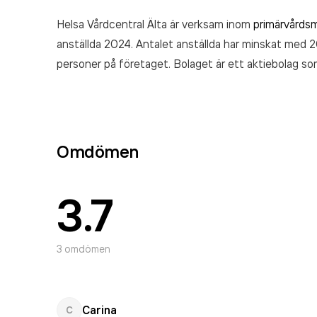
Helsa Vårdcentral Älta är verksam inom
primärvårds
anställda 2024. Antalet anställda har minskat med
personer på företaget. Bolaget är ett aktiebolag so
omsatte 1 233 433 000,00 kr
senaste räkenskapsår
Omdömen
3.7
3
omdömen
Carina
C