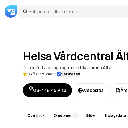
Helsa Vårdcentral
Äl
Primärvårdsmottagningar med läkare m.m.
i
Älta
·
3.7
3
omdömen
Verifierad
08-448 45
Visa
Webbsida
Års
Överblick
Omdömen
Bilder
Bolagsdata
3