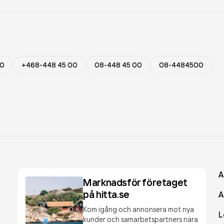
00
+468-448 45 00
08-448 45 00
08-4484500
A
Marknadsför företaget
på hitta.se
A
Kom igång och annonsera mot nya
L
kunder och samarbetspartners nära