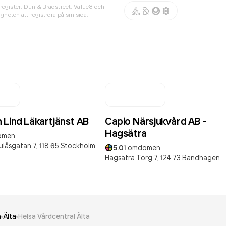
register, Dun & Bradstreet, Value8 och
gheten att registrera på sin sida.
 Lind Läkartjänst AB
Capio Närsjukvård AB -
Hagsätra
ömen
låsgatan 7,
118 65
Stockholm
5.0
1
omdömen
Hagsätra Torg 7,
124 73
Bandhagen
n
Älta
Helsa Vårdcentral Älta