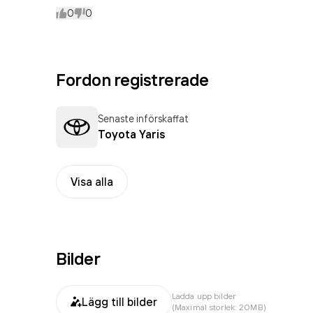
0
0
Fordon registrerade
Senaste införskaffat
Toyota Yaris
Visa alla
Bilder
Ladda upp bilder
Lägg till bilder
(Maximal storlek: 20MB)