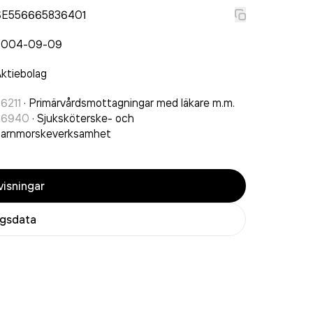
SE556665836401
2004-09-09
ktiebolag
6211
·
Primärvårdsmottagningar med läkare m.m.
86940
·
Sjuksköterske- och
barnmorskeverksamhet
isningar
agsdata