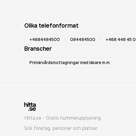
Olika telefonformat
+4684484500
084484500
+468 448 45 
Branscher
Primärvårdsmottagningar med läkare m.m.
Hitta.se - Gratis nummerupplysning.
Sök företag, personer och platser.