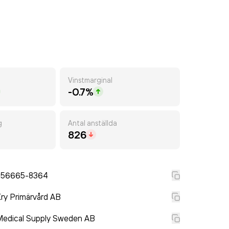
Vinstmarginal
-0.7%
g
Antal anställda
826
556665-8364
ry Primärvård AB
Medical Supply Sweden AB