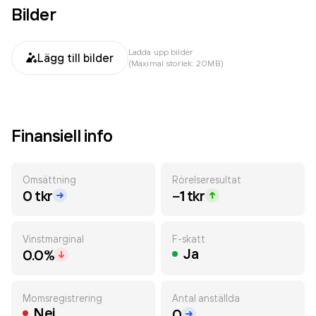
Bilder
Ladda upp bilder
Lägg till bilder
(Maximal storlek: 20MB)
Finansiell info
Omsättning
Rörelseresultat
0 tkr
−1 tkr
Vinstmarginal
F-skatt
Ja
0.0%
Momsregistrering
Antal anställda
Nej
0