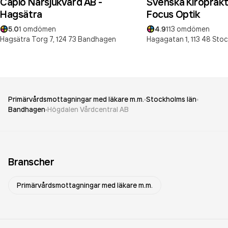
Capio Närsjukvård AB -
Svenska Kiroprakto
Hagsätra
Focus Optik
5.0
1
omdömen
4.9
113
omdömen
Hagsätra Torg 7,
124 73
Bandhagen
Hagagatan 1,
113 48
Stoc
Primärvårdsmottagningar med läkare m.m.
Stockholms län
Bandhagen
Högdalen Vårdcentral AB
Branscher
Primärvårdsmottagningar med läkare m.m.