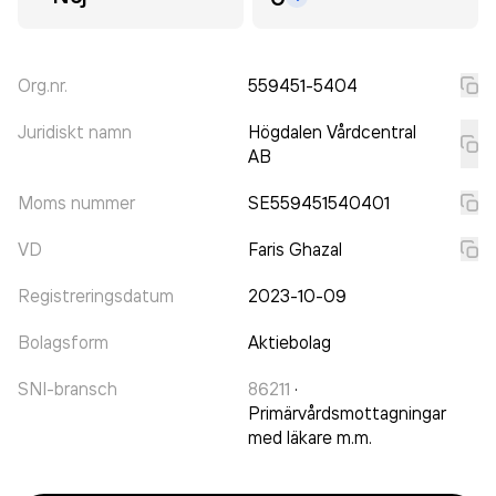
Org.nr.
559451-5404
Juridiskt namn
Högdalen Vårdcentral
AB
Moms nummer
SE559451540401
VD
Faris Ghazal
Registreringsdatum
2023-10-09
Bolagsform
Aktiebolag
SNI-bransch
86211
·
Primärvårdsmottagningar
med läkare m.m.