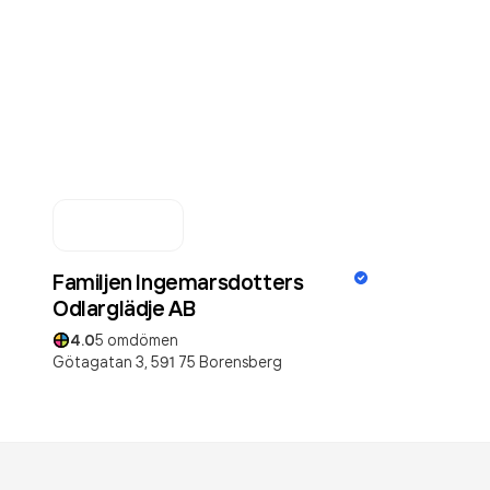
Familjen Ingemarsdotters
Odlarglädje AB
4.0
5
omdömen
Götagatan 3,
591 75
Borensberg