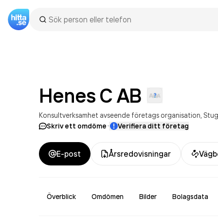
Henes C
AB
Konsultverksamhet avseende företags organisation
Stug
·
Skriv ett omdöme
Verifiera ditt företag
E-post
Årsredovisningar
Vägb
Överblick
Omdömen
Bilder
Bolagsdata