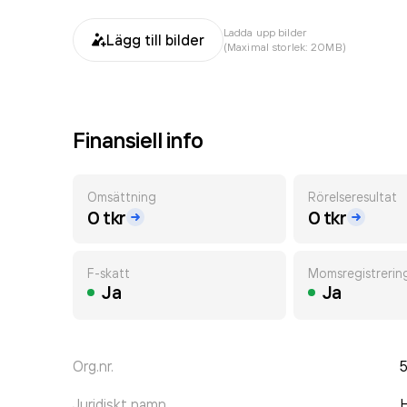
Ladda upp bilder
Lägg till bilder
(Maximal storlek: 20MB)
Finansiell info
Omsättning
Rörelseresultat
0 tkr
0 tkr
F-skatt
Momsregistrerin
Ja
Ja
Org.nr.
Juridiskt namn