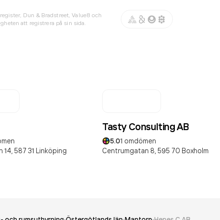
register, Dun & Bradstreet, Value8 och
gheten att registrera på sin sida.
Tasty Consulting AB
ömen
5.0
1
omdömen
 14,
587 31
Linköping
Centrumgatan 8,
595 70
Boxholm
- och rumsuthyrning
Östergötlands län
Mantorp
Henes C AB