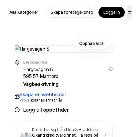
Alla Kategorier
Skapa företagskonto
Logga in
Öppna karta
Besöksadress
Hargsvägen 5
595 57
Mantorp
Vägbeskrivning
Skapa en webbsida!
Prova
kostnadsfritt 1 år
Lägg till öppettider
Kreditbetyg från Dun & Bradstreet
Okänd kreditvärdighet. Ta reda på