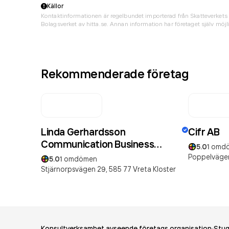
Källor
Kontaktinformationen är regelbundet importerad från Skatteverkets 
Bolagsverket av hitta.se. Annan information har företaget själv möjli
Rekommenderade företag
Linda Gerhardsson
Cifr AB
Communication Business
5.0
1
omd
Partner AB
Poppelvägen
5.0
1
omdömen
Stjärnorpsvägen 29,
585 77
Vreta Kloster
Konsultverksamhet avseende företags organisation
Stug