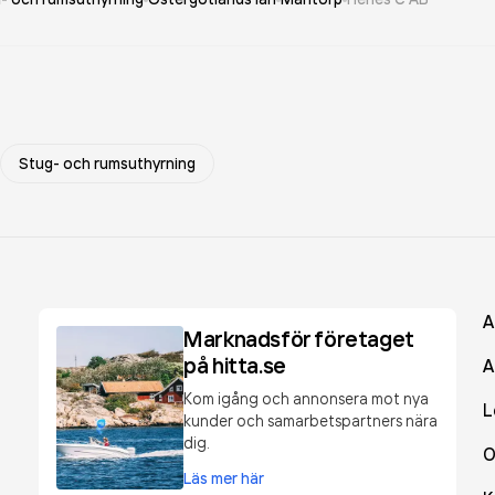
Stug- och rumsuthyrning
A
Marknadsför företaget
på hitta.se
A
Kom igång och annonsera mot nya
L
kunder och samarbetspartners nära
dig.
O
Läs mer här