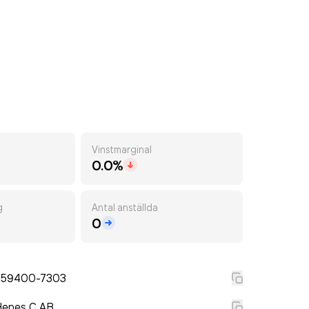
Vinstmarginal
0.0%
g
Antal anställda
0
559400-7303
Henes C AB