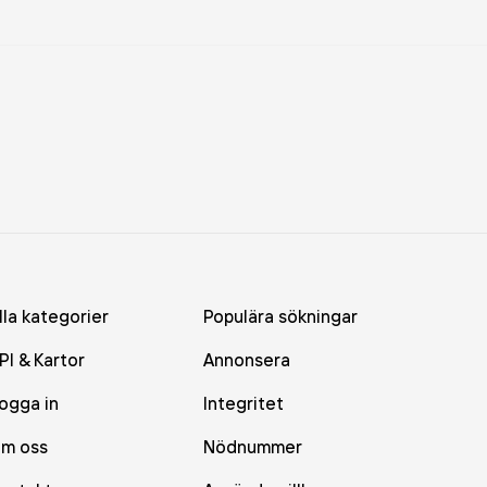
lla kategorier
Populära sökningar
PI & Kartor
Annonsera
ogga in
Integritet
m oss
Nödnummer