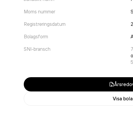
Moms nummer
Registreringsdatum
2
Bolagsform
A
SNI-bransch
o
Årsredov
Visa bol