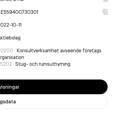
SE559400730301
022-10-11
ktiebolag
70200
·
Konsultverksamhet avseende företags
rganisation
55202
·
Stug- och rumsuthyrning
isningar
agsdata