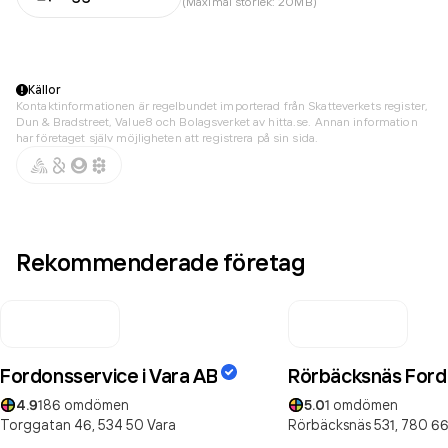
(Maximal storlek: 20MB)
Källor
Kontaktinformationen är regelbundet importerad från Skatteverkets register,
Dun & Bradstreet, Value8 och Bolagsverket av hitta.se. Annan information
har företaget själv möjligheten att registrera på sin sida.
Rekommenderade företag
Fordonsservice i Vara AB
Rörbäcksnäs Ford
4.9
186
omdömen
5.0
1
omdömen
Torggatan 46,
534 50
Vara
Rörbäcksnäs 531,
780 6