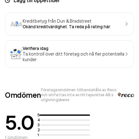
Lägg till öppettider
Kreditbetyg från Dun & Bradstreet
Okänd kreditvärdighet. Ta reda på rating här.
Verifiera idag
Ta kontroll över ditt företag och nå fler potentiella
kunder
Företagsomdömen tillhandahålls av Reco
Omdömen
och omfattas inte av Hittapunktse AB:s
utgivningsbevis
5.0
5
4
3
2
1
1
omdömen