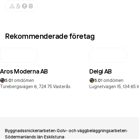
Rekommenderade företag
Aros Moderna AB
Delgi AB
5.0
1
omdömen
5.0
1
omdömen
Turebergsvägen 6,
724 75
Västerås
Lugnetvägen 15,
134 65
I
Byggnadssnickeriarbeten
Golv- och väggbeläggningsarbeten
Södermanlands län
Eskilstuna