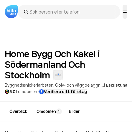
Home Bygg Och Kakel i
Södermanland Och
Stockholm
Byggnadssnickeriarbeten
Golv- och väggbeläggningsarbeten
i
Eskilstuna
·
5.0
1
omdömen
Verifiera ditt företag
Överblick
Omdömen
Bilder
1