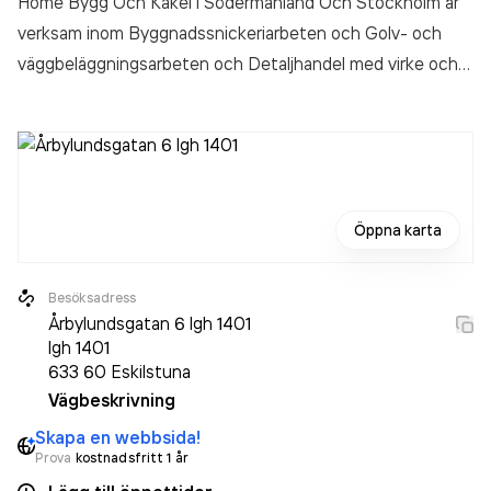
Home Bygg Och Kakel i Södermanland Och Stockholm är
verksam inom
Byggnadssnickeriarbeten och Golv- och
väggbeläggningsarbeten och Detaljhandel med virke och
byggvaror och Tillverkning av andra möbler och madrasser
i
Eskilstuna.
Öppna karta
Besöksadress
Årbylundsgatan 6 lgh 1401
lgh 1401
633 60
Eskilstuna
Vägbeskrivning
Skapa en webbsida!
Prova
kostnadsfritt 1 år