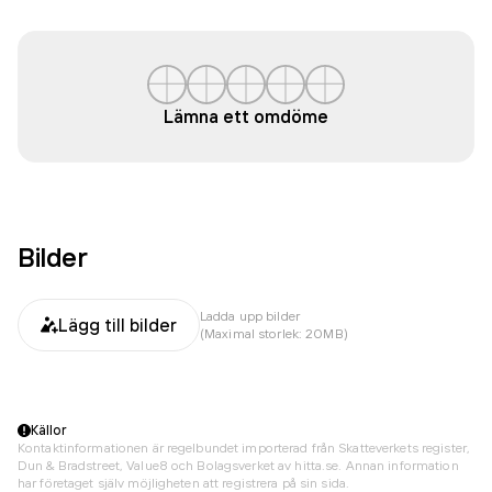
Lämna ett omdöme
Bilder
Ladda upp bilder
Lägg till bilder
(Maximal storlek: 20MB)
Källor
Kontaktinformationen är regelbundet importerad från Skatteverkets register,
Dun & Bradstreet, Value8 och Bolagsverket av hitta.se. Annan information
har företaget själv möjligheten att registrera på sin sida.