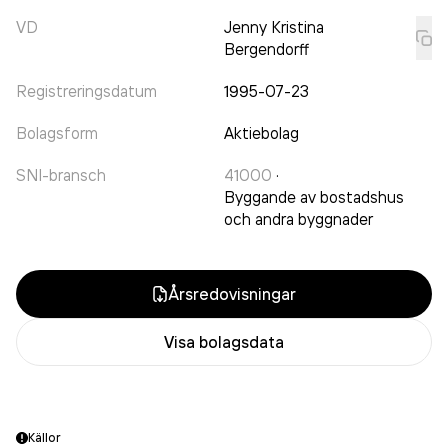
VD
Jenny Kristina
Bergendorff
Registreringsdatum
1995-07-23
Bolagsform
Aktiebolag
SNI-bransch
41000
·
Byggande av bostadshus
och andra byggnader
Årsredovisningar
Visa bolagsdata
Källor