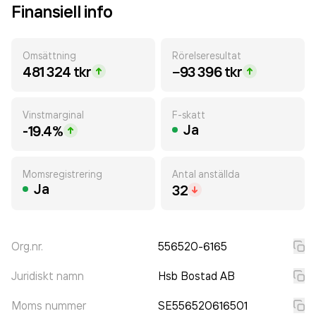
Finansiell info
Omsättning
Rörelseresultat
481 324 tkr
−93 396 tkr
Vinstmarginal
F-skatt
Ja
-19.4%
Momsregistrering
Antal anställda
Ja
32
Org.nr.
556520-6165
Juridiskt namn
Hsb Bostad AB
Moms nummer
SE556520616501