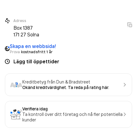
då det jobbade 51 personer på företaget. Bolaget är ett
aktiebolag som varit aktivt sedan 1995. Hsb Bostad AB
omsatte 481 324 000,00 kr
Adress
senaste räkenskapsåret
Box
1387
(2024).
171 27
Solna
Skapa en webbsida!
Prova
kostnadsfritt 1 år
Lägg till öppettider
Kreditbetyg från Dun & Bradstreet
Okänd kreditvärdighet. Ta reda på rating här.
Verifiera idag
Ta kontroll över ditt företag och nå fler potentiella
kunder