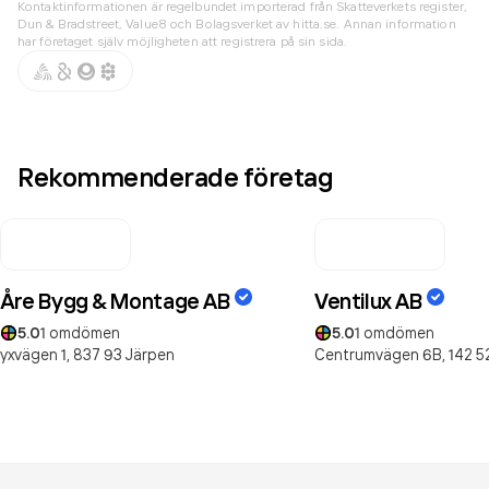
Kontaktinformationen är regelbundet importerad från Skatteverkets register,
Dun & Bradstreet, Value8 och Bolagsverket av hitta.se. Annan information
har företaget själv möjligheten att registrera på sin sida.
Rekommenderade företag
Åre Bygg & Montage AB
Ventilux AB
5.0
1
omdömen
5.0
1
omdömen
yxvägen 1,
837 93
Järpen
Centrumvägen 6B,
142 5