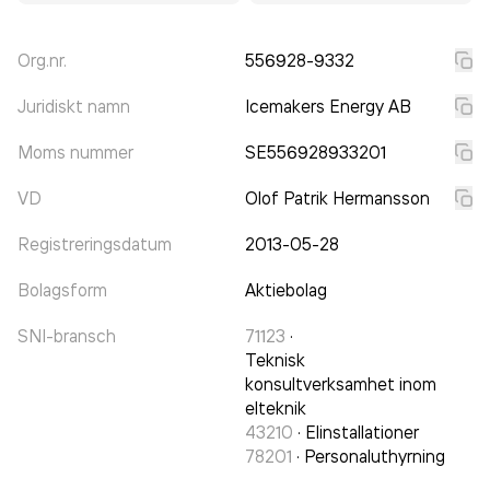
Org.nr.
556928-9332
Juridiskt namn
Icemakers Energy AB
Moms nummer
SE556928933201
VD
Olof Patrik Hermansson
Registreringsdatum
2013-05-28
Bolagsform
Aktiebolag
SNI-bransch
71123
·
Teknisk
konsultverksamhet inom
elteknik
43210
·
Elinstallationer
78201
·
Personaluthyrning