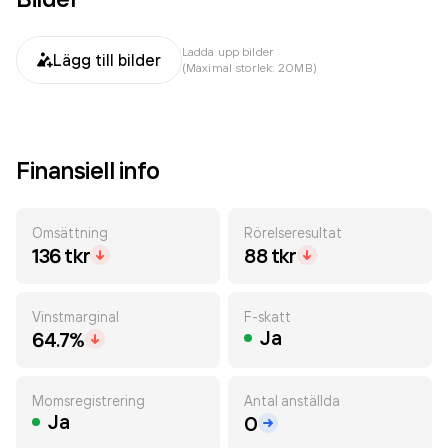
Ladda upp bilder
Lägg till bilder
(Maximal storlek: 20MB)
Finansiell info
Omsättning
Rörelseresultat
136 tkr
88 tkr
Vinstmarginal
F-skatt
Ja
64.7%
Momsregistrering
Antal anställda
Ja
0