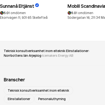
Sunnanå Eltjänst
Mobill Scandinavi
5.0
1
omdömen
5.0
1
omdömen
Ekorrvägen 11,
931 65
Skellefteå
Södergatan 16,
211 34
Ma
Teknisk konsultverksamhet inom elteknik
Elinstallationer
Norrbottens län
Arjeplog
Icemakers Energy AB
Branscher
Teknisk konsultverksamhet inom elteknik
Elinstallationer
Personaluthyrning