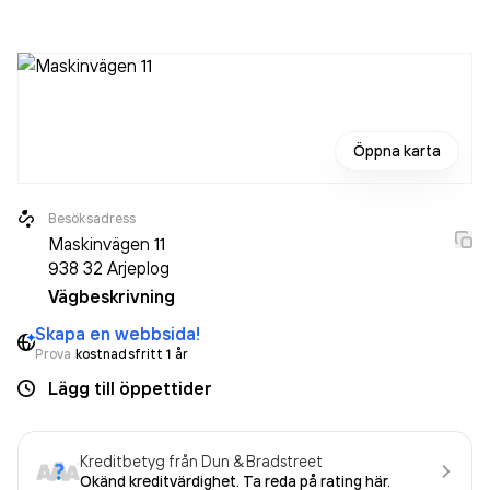
AB
omsatte 136 000,00 kr
senaste räkenskapsåret
(2026).
Öppna karta
Besöksadress
Maskinvägen 11
938 32
Arjeplog
Vägbeskrivning
Skapa en webbsida!
Prova
kostnadsfritt 1 år
Lägg till öppettider
Kreditbetyg från Dun & Bradstreet
Okänd kreditvärdighet. Ta reda på rating här.