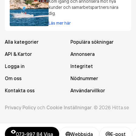
Kom igång och annonsera mot nya
kunder och samarbetspartners nära
dig.
Läs mer här
Alla kategorier
Populära sökningar
API & Kartor
Annonsera
Logga in
Integritet
Om oss
Nödnummer
Kontakta oss
Användarvillkor
Privacy Policy
och
Cookie Inställningar
.
©
2026
Hitta.se
073-997 84
Visa
Webbsida
E-post