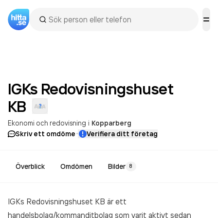
IGKs Redovisningshuset
KB
Ekonomi och redovisning
i
Kopparberg
·
Skriv ett omdöme
Verifiera ditt företag
Överblick
Omdömen
Bilder
8
IGKs Redovisningshuset KB är ett
handelsbolag/kommanditbolag som varit aktivt sedan