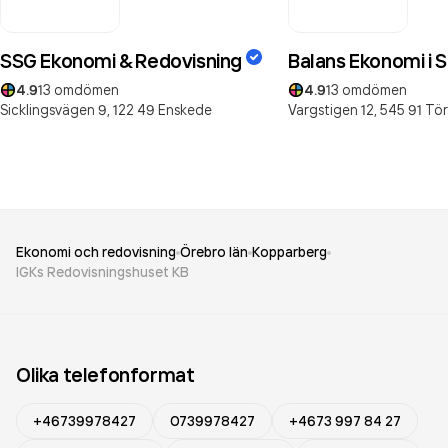
SSG Ekonomi & Redovisning
Balans Ekonomi i 
4.9
13
omdömen
4.9
13
omdömen
Sicklingsvägen 9,
122 49
Enskede
Vargstigen 12,
545 91
Tö
Ekonomi och redovisning
Örebro län
Kopparberg
IGKs Redovisningshuset KB
Olika telefonformat
+46739978427
0739978427
+4673 997 84 27