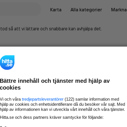
Karta
Alla kategorier
Marknad
tod så att vi lättare och snabbare kan avhjälpa det.
Bättre innehåll och tjänster med hjälp av
cookies
Vi och våra
tredjepartsleverantörer
(122) samlar information med
hjälp av cookies och enhetsidentifierare då du besöker vår sajt. Med
hjälp av informationen kan vi utveckla vårt innehåll och våra tjänster.
Marknadsför företaget på
Hitta.se och dess partners kräver samtycke för följande:
hitta.se