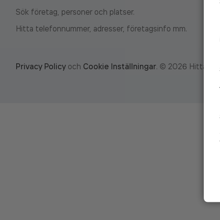
Sök företag, personer och platser.
Hitta telefonnummer, adresser, företagsinfo mm.
Privacy Policy
och
Cookie Inställningar
.
©
2026
Hitta.se