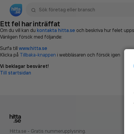
Sök namn, gata, ort, telefon, företag, sökord
Ett fel har inträffat
Om du vill kan du
kontakta hitta.se
och beskriva hur felet upps
Vänligen försök med följande:
Surfa till
www.hitta.se
Klicka på
Tillbaka-knappen
i webbläsaren och försök igen
Vi beklagar besväret!
Till startsidan
Hitta.se - Gratis nummerupplysning.