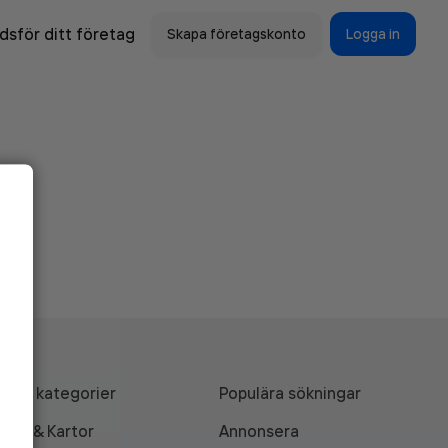
sför ditt företag
Skapa företagskonto
Logga in
Alla kategorier
Populära sökningar
API & Kartor
Annonsera