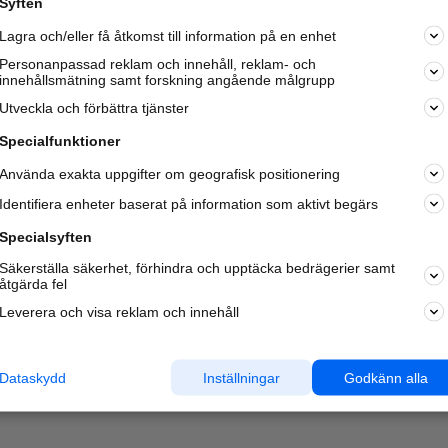
Syften
Kom igång och annonsera mot
Lagra och/eller få åtkomst till information på en enhet
nya kunder och
samarbetspartners nära dig.
Personanpassad reklam och innehåll, reklam- och
innehållsmätning samt forskning angående målgrupp
Läs mer här
Utveckla och förbättra tjänster
Specialfunktioner
Använda exakta uppgifter om geografisk positionering
Identifiera enheter baserat på information som aktivt begärs
Specialsyften
Säkerställa säkerhet, förhindra och upptäcka bedrägerier samt
åtgärda fel
Leverera och visa reklam och innehåll
Dataskydd
Inställningar
Godkänn alla