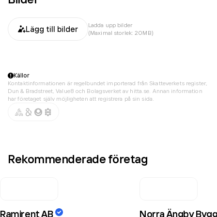
Ladda upp bilder
Lägg till bilder
(Maximal storlek: 20MB)
Källor
Kontaktinformationen är regelbundet importerad från Skatteverkets register,
Dun & Bradstreet, Value8 och Bolagsverket av hitta.se. Annan information
har företaget själv möjligheten att registrera på sin sida.
Rekommenderade företag
Ramirent AB
Norra Ängby Bygg