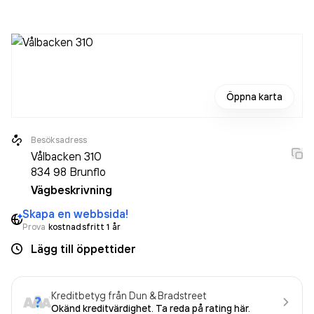
och underhåll av grönytor och Däckservice och
Specialistläkarverksamhet inom öppenvård, ej på sjukhus
i
Brunflo.
Öppna karta
Besöksadress
Vålbacken 310
834 98
Brunflo
Vägbeskrivning
Skapa en webbsida!
Prova
kostnadsfritt 1 år
Lägg till öppettider
Kreditbetyg från Dun & Bradstreet
Okänd kreditvärdighet. Ta reda på rating här.