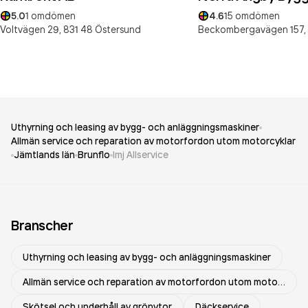
5.0
1
omdömen
4.6
15
omdömen
Voltvägen 29,
831 48
Östersund
Beckombergavägen 157,
Uthyrning och leasing av bygg- och anläggningsmaskiner
Allmän service och reparation av motorfordon utom motorcyklar
Jämtlands län
Brunflo
Imj Allservice
Branscher
Uthyrning och leasing av bygg- och anläggningsmaskiner
Allmän service och reparation av motorfordon utom motorcyklar
Skötsel och underhåll av grönytor
Däckservice