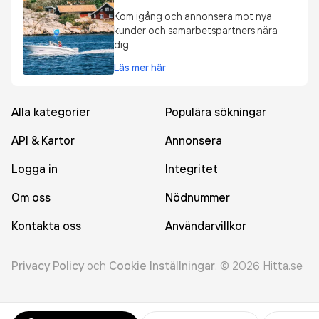
Kom igång och annonsera mot nya
kunder och samarbetspartners nära
dig.
Läs mer här
Alla kategorier
Populära sökningar
API & Kartor
Annonsera
Logga in
Integritet
Om oss
Nödnummer
Kontakta oss
Användarvillkor
Privacy Policy
och
Cookie Inställningar
.
©
2026
Hitta.se