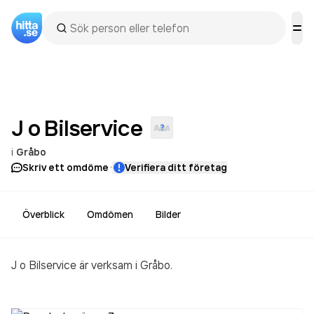
J o
Bilservice
i
Gråbo
·
Skriv ett omdöme
Verifiera ditt företag
Överblick
Omdömen
Bilder
J o Bilservice är verksam i Gråbo.