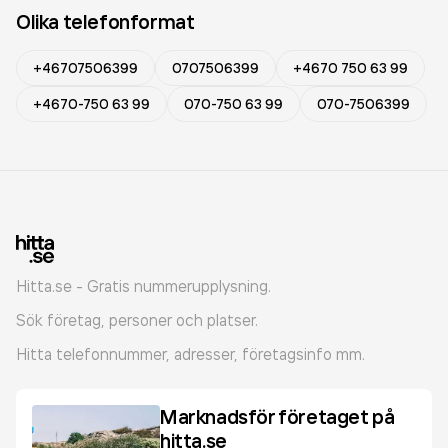
Olika telefonformat
+46707506399
0707506399
+4670 750 63 99
+4670-750 63 99
070-750 63 99
070-7506399
Hitta.se - Gratis nummerupplysning.
Sök företag, personer och platser.
Hitta telefonnummer, adresser, företagsinfo mm.
Marknadsför företaget på
hitta.se