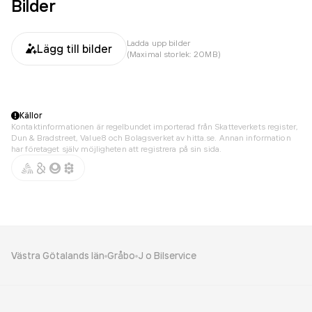
Bilder
Ladda upp bilder
Lägg till bilder
(Maximal storlek: 20MB)
Källor
Kontaktinformationen är regelbundet importerad från Skatteverkets register,
Dun & Bradstreet, Value8 och Bolagsverket av hitta.se. Annan information
har företaget själv möjligheten att registrera på sin sida.
Västra Götalands län
Gråbo
J o Bilservice