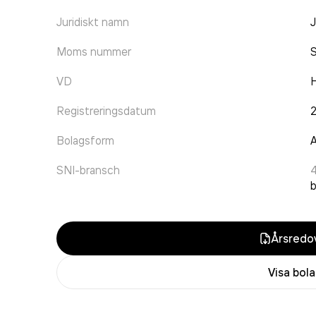
Juridiskt namn
Moms nummer
VD
H
Registreringsdatum
Bolagsform
A
SNI-bransch
Årsredov
Visa bol