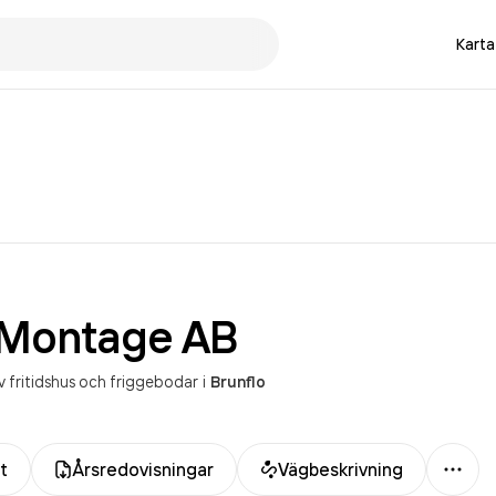
Karta
 Montage
AB
 fritidshus och friggebodar
i
Brunflo
Mer
t
Årsredovisningar
Vägbeskrivning