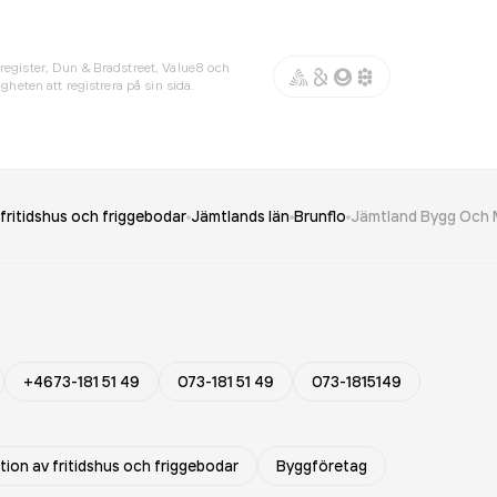
register, Dun & Bradstreet, Value8 och
gheten att registrera på sin sida.
fritidshus och friggebodar
Jämtlands län
Brunflo
Jämtland Bygg Och
+4673-181 51 49
073-181 51 49
073-1815149
ion av fritidshus och friggebodar
Byggföretag