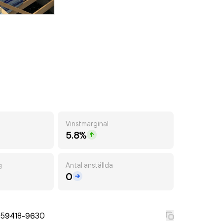
Vinstmarginal
5.8%
g
Antal anställda
0
559418-9630