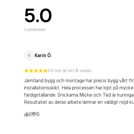
5.0
1
omdömen
Karin Ö.
K
för mer än ett år sedan
Jämtland bygg och montage har precis bygg vårt fritid
installationsskikt. Hela processen har löpt på mycket 
färdigställande. Snickarna Micke och Ted är kunniga,
Resultatet av deras arbete lämnar en väldigt nöjd
0
0