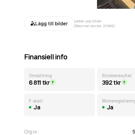
Ladda upp bilder
Lägg till bilder
(Maximal storlek: 20MB)
Finansiell info
Omsättning
Rörelseresultat
6 811 tkr
392 tkr
F-skatt
Momsregistrerin
Ja
Ja
Org.nr.