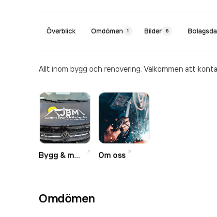
Överblick
Omdömen
Bilder
Bolagsda
1
6
Allt inom bygg och renovering. Välkommen att kontak
Bygg & montage
Om oss
Omdömen