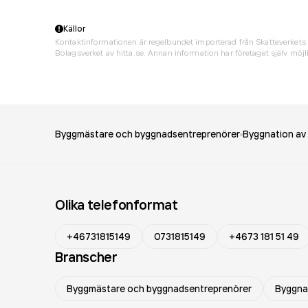
Källor
Kontaktinformationen är regelbundet importerad från Skatteverkets 
Bolagsverket av hitta.se. Annan information har företaget själv möjli
Byggmästare och byggnadsentreprenörer
Byggnation av 
Olika telefonformat
+46731815149
0731815149
+4673 181 51 49
Branscher
Byggmästare och byggnadsentreprenörer
Byggnat