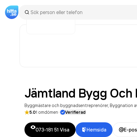
Jämtland Bygg Och
Byggmästare och byggnadsentreprenörer
Byggnation av
·
5.0
1
omdömen
Verifierad
073-181 51
Visa
Hemsida
E-pos