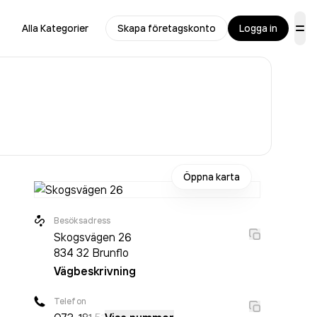
Alla Kategorier
Skapa företagskonto
Logga in
Öppna karta
Besöksadress
Skogsvägen 26
834 32
Brunflo
Vägbeskrivning
Telefon