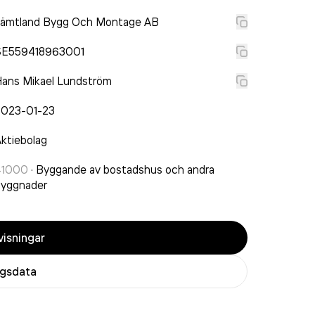
Jämtland Bygg Och Montage AB
SE559418963001
ans Mikael Lundström
2023-01-23
ktiebolag
41000
·
Byggande av bostadshus och andra
byggnader
isningar
agsdata