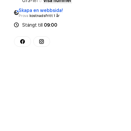
073-
181 51
Visa nummer
Skapa en webbsida!
Prova
kostnadsfritt 1 år
Stängt
till
09:00