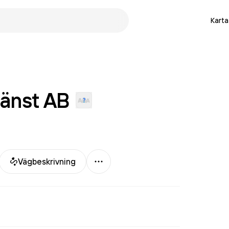
Karta
jänst
AB
Mer
Vägbeskrivning