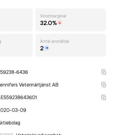
Vinstmarginal
32.0%
g
Antal anställda
2
559238-6436
ennifers Veterinärtjänst AB
SE559238643601
2020-03-09
ktiebolag