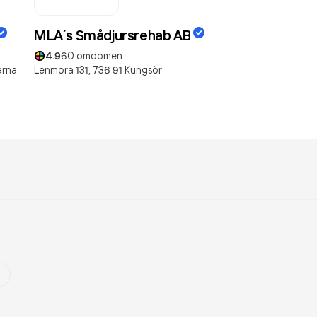
MLA´s Smådjursrehab AB
4.9
60
omdömen
arna
Lenmora 131,
736 91
Kungsör