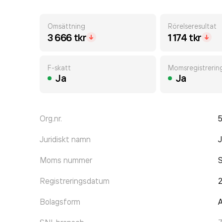
Omsättning
Rörelseresultat
3 666 tkr
1 174 tkr
F-skatt
Momsregistrerin
Ja
Ja
Org.nr.
Juridiskt namn
J
Moms nummer
Registreringsdatum
Bolagsform
A