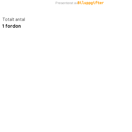
Presenterat av
Totalt antal
1 fordon