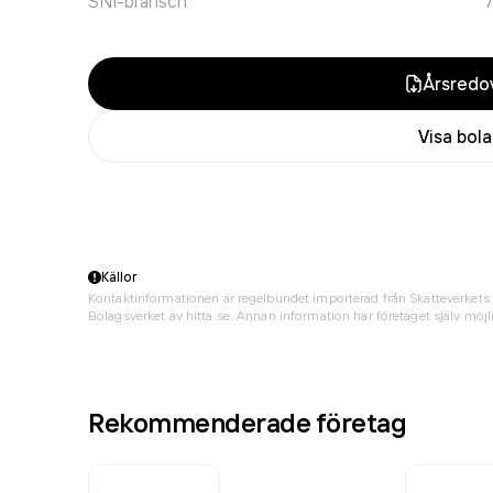
SNI-bransch
Årsredov
Visa bol
Källor
Kontaktinformationen är regelbundet importerad från Skatteverkets 
Bolagsverket av hitta.se. Annan information har företaget själv möjli
Rekommenderade företag