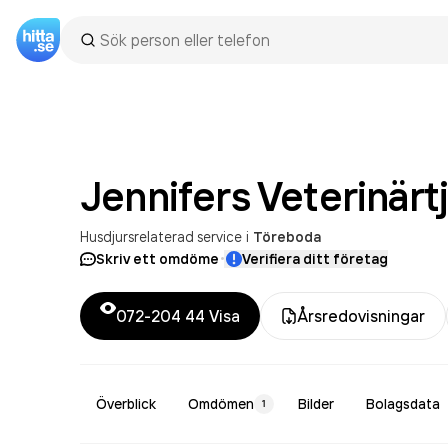
Jennifers Veterinärt
Husdjursrelaterad service
i
Töreboda
·
Skriv ett omdöme
Verifiera ditt företag
072-204 44
Visa
Årsredovisningar
Överblick
Omdömen
Bilder
Bolagsdata
1