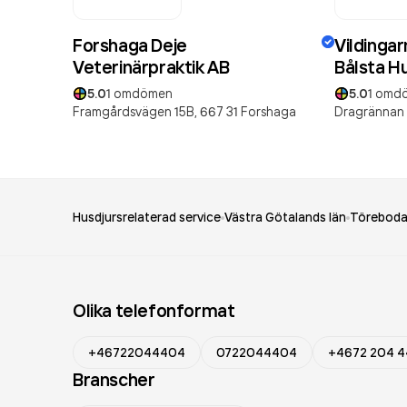
Forshaga Deje
Vildinga
Veterinärpraktik AB
Bålsta H
5.0
1
omdömen
5.0
1
omd
Framgårdsvägen 15B,
667 31
Forshaga
Dragrännan 
Husdjursrelaterad service
Västra Götalands län
Törebod
Olika telefonformat
+46722044404
0722044404
+4672 204 4
Branscher