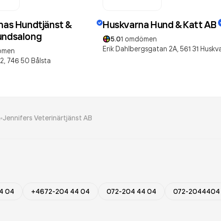
rnas Hundtjänst &
Huskvarna Hund & Katt AB
undsalong
5.0
1
omdömen
Erik Dahlbergsgatan 2A,
561 31
Huskv
ömen
2,
746 50
Bålsta
a
Jennifers Veterinärtjänst AB
4 04
+4672-204 44 04
072-204 44 04
072-2044404