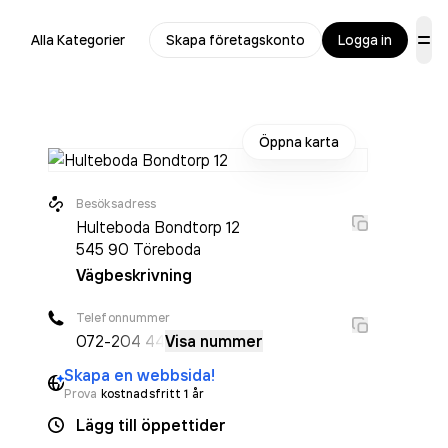
Alla Kategorier
Skapa företagskonto
Logga in
Öppna karta
Besöksadress
Hulteboda Bondtorp 12
545 90
Töreboda
Vägbeskrivning
Telefonnummer
072-
204 44
Visa nummer
Skapa en webbsida!
Prova
kostnadsfritt 1 år
Lägg till öppettider