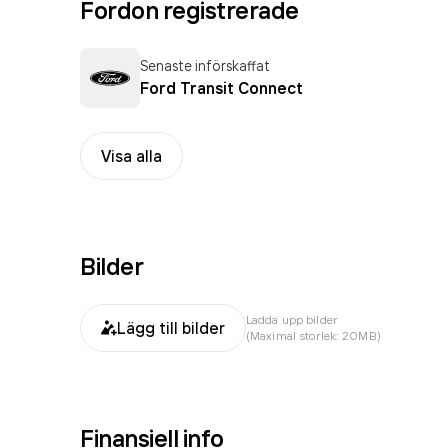
Fordon registrerade
Senaste införskaffat
Ford Transit Connect
Visa alla
Bilder
Ladda upp bilder
Lägg till bilder
(Maximal storlek: 20MB)
Finansiell info