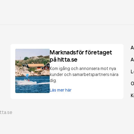
A
Marknadsför företaget
på hitta.se
A
Kom igång och annonsera mot nya
L
kunder och samarbetspartners nära
dig.
O
Läs mer här
K
tta.se