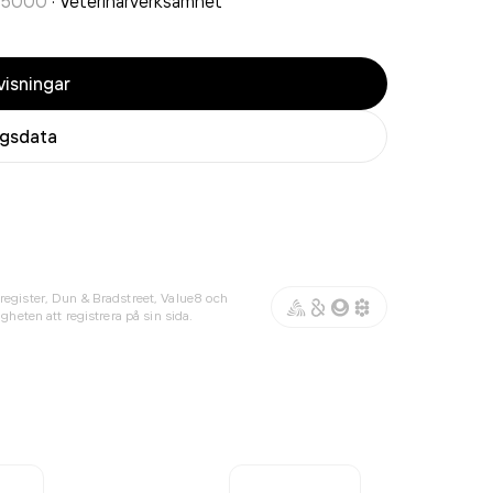
75000
·
Veterinärverksamhet
isningar
agsdata
register, Dun & Bradstreet, Value8 och
gheten att registrera på sin sida.