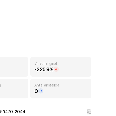
Vinstmarginal
-225.9%
g
Antal anställda
0
559470-2044