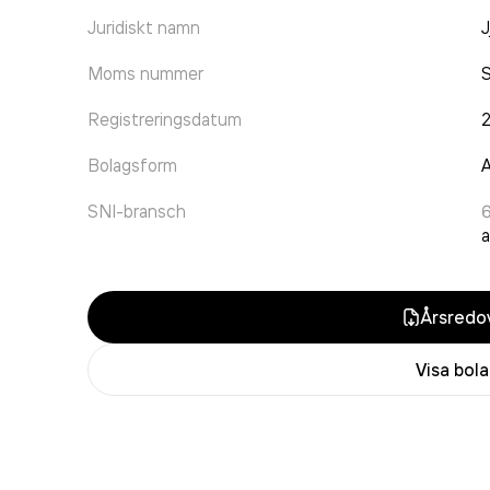
Juridiskt namn
J
Moms nummer
Registreringsdatum
Bolagsform
A
SNI-bransch
a
Årsredov
Visa bol