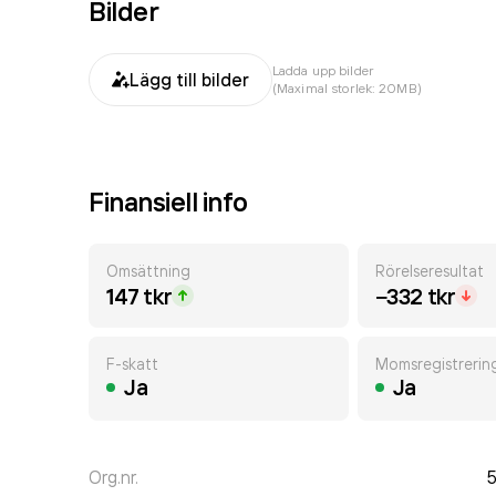
Bilder
Ladda upp bilder
Lägg till bilder
(Maximal storlek: 20MB)
Finansiell info
Omsättning
Rörelseresultat
147 tkr
−332 tkr
F-skatt
Momsregistrerin
Ja
Ja
Org.nr.