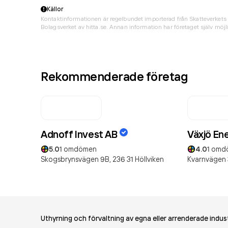
Källor
Kontaktinformationen är regelbundet importerad från Skatteverkets 
Bolagsverket av hitta.se. Annan information har företaget själv möjli
Rekommenderade företag
Adnoff Invest AB
Växjö En
5.0
1
omdömen
4.0
1
omd
Skogsbrynsvägen 9B,
236 31
Höllviken
Kvarnvägen 
Uthyrning och förvaltning av egna eller arrenderade indust