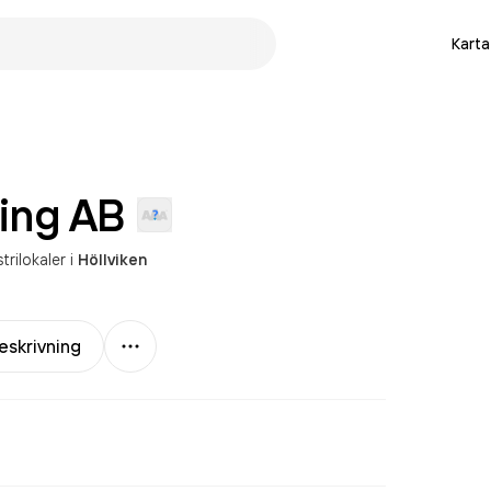
Karta
ning
AB
trilokaler
i
Höllviken
Mer
eskrivning