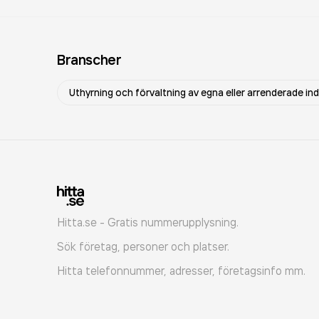
Branscher
Uthyrning och förvaltning av egna eller arrenderade ind
Hitta.se - Gratis nummerupplysning.
Sök företag, personer och platser.
Hitta telefonnummer, adresser, företagsinfo mm.