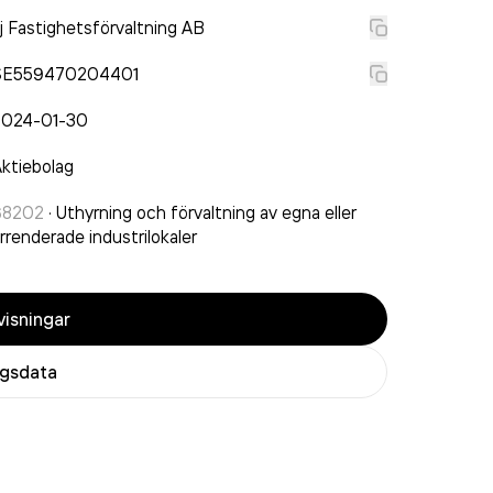
j Fastighetsförvaltning AB
SE559470204401
2024-01-30
ktiebolag
68202
·
Uthyrning och förvaltning av egna eller
rrenderade industrilokaler
isningar
agsdata