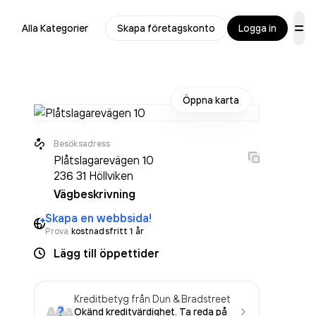
Alla Kategorier
Skapa företagskonto
Logga in
Öppna karta
Besöksadress
Plåtslagarevägen 10
236 31
Höllviken
Vägbeskrivning
Skapa en webbsida!
Prova
kostnadsfritt 1 år
Lägg till öppettider
Kreditbetyg från Dun & Bradstreet
Okänd kreditvärdighet. Ta reda på