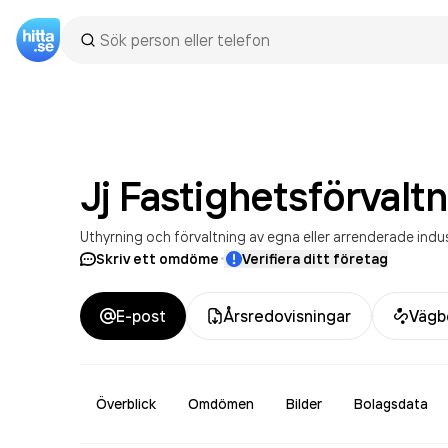
Jj Fastighetsförvalt
Uthyrning och förvaltning av egna eller arrenderade indus
·
Skriv ett omdöme
Verifiera ditt företag
E-post
Årsredovisningar
Vägb
Överblick
Omdömen
Bilder
Bolagsdata