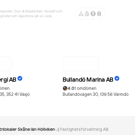
register, Dun & Bradstreet, Value8 och
gheten att registrera på sin sida.
ergi AB
Bullandö Marina AB
ömen
4.0
1
omdömen
35,
352 41
Växjö
Bullandövägen 30,
139 56
Värmdö
rilokaler
Skåne län
Höllviken
Jj Fastighetsförvaltning AB