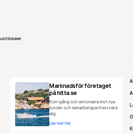
ustrilokaler
A
Marknadsför företaget
på hitta.se
A
Kom igång och annonsera mot nya
L
kunder och samarbetspartners nära
dig.
O
Läs mer här
K