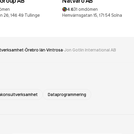
 Group AB
Nätvaro AB
ömen
4.6
31
omdömen
n 26,
146 49
Tullinge
Hemvärnsgatan 15,
171 54
Solna
tverksamhet
Örebro län
Vintrosa
Jon Gotlin International AB
akonsultverksamhet
Dataprogrammering