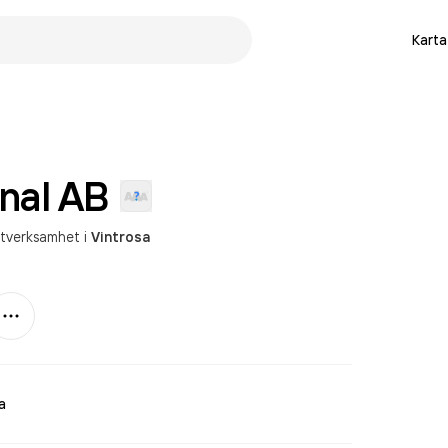
Karta
nal
AB
tverksamhet
i
Vintrosa
Mer
a