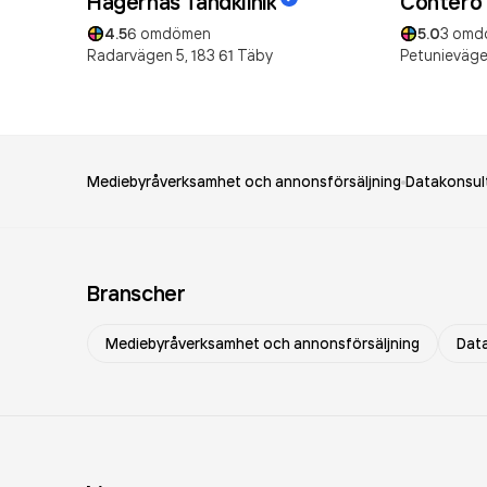
Hägernäs Tandklinik
Contero
4.5
6
omdömen
5.0
3
omd
Radarvägen 5,
183 61
Täby
Petunieväge
Mediebyråverksamhet och annonsförsäljning
Datakonsul
Branscher
Mediebyråverksamhet och annonsförsäljning
Dat