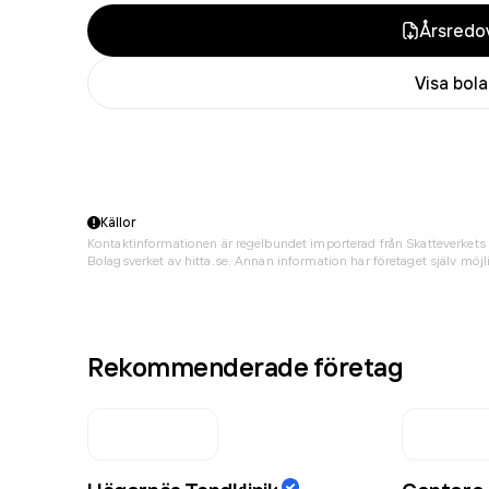
Årsredov
Visa bol
Källor
Kontaktinformationen är regelbundet importerad från Skatteverkets 
Bolagsverket av hitta.se. Annan information har företaget själv möjli
Rekommenderade företag