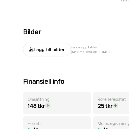
Bilder
Ladda upp bilder
Lägg till bilder
(Maximal storlek: 20MB)
Finansiell info
Omsättning
Rörelseresultat
148 tkr
25 tkr
F-skatt
Momsregistrerin