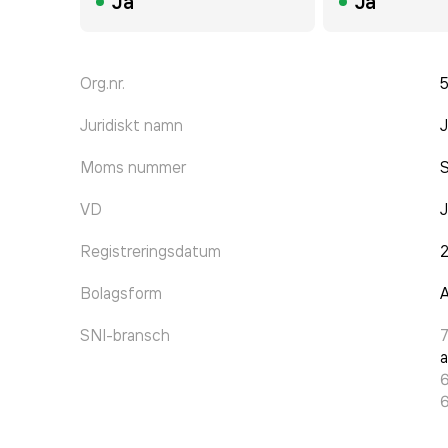
Ja
Ja
Org.nr.
Juridiskt namn
J
Moms nummer
VD
J
Registreringsdatum
2
Bolagsform
A
SNI-bransch
a