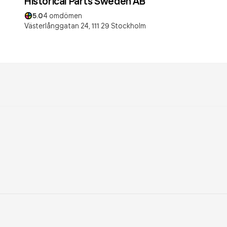
Historical Parts Sweden AB
5.0
4
omdömen
Västerlånggatan 24,
111 29
Stockholm