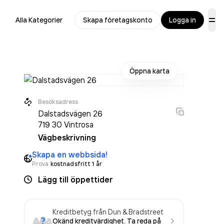
Alla Kategorier
Skapa företagskonto
Logga in
Öppna karta
Besöksadress
Dalstadsvägen 26
719 30
Vintrosa
Vägbeskrivning
Skapa en webbsida!
Prova
kostnadsfritt 1 år
Lägg till öppettider
Kreditbetyg från Dun & Bradstreet
Okänd kreditvärdighet. Ta reda på