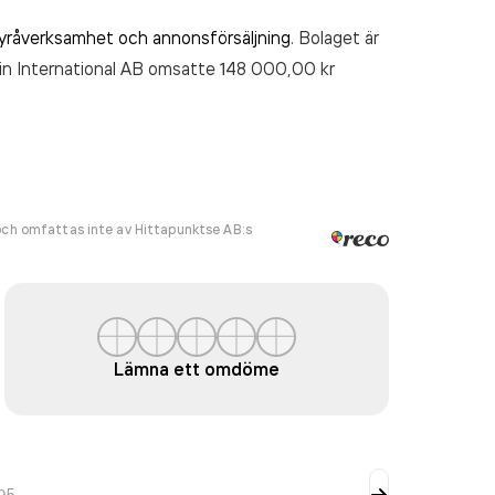
yråverksamhet och annonsförsäljning
. Bolaget är
in International AB
omsatte 148 000,00 kr
ch omfattas inte av Hittapunktse AB:s
Lämna ett omdöme
95