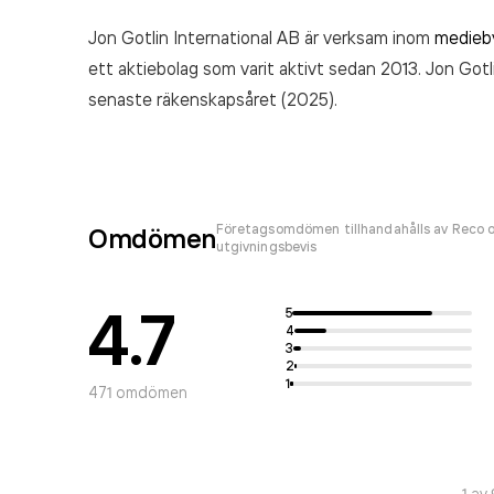
Jon Gotlin International AB är verksam inom
medieb
ett aktiebolag som varit aktivt sedan 2013. Jon Gotl
senaste räkenskapsåret (2025).
Företagsomdömen tillhandahålls av Reco o
Omdömen
utgivningsbevis
4.7
5
4
3
2
1
471
omdömen
1
av