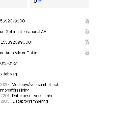
0
556920-9900
on Gotlin International AB
SE556920990001
on Aron Viktor Gotlin
013-01-31
ktiebolag
73120
·
Mediebyråverksamhet och
nnonsförsäljning
62201
·
Datakonsultverksamhet
62100
·
Dataprogrammering