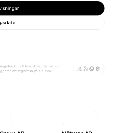
isningar
agsdata
register, Dun & Bradstreet, Value8 och
gheten att registrera på sin sida.