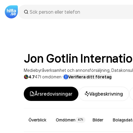
Jon Gotlin Internatio
Mediebyråverksamhet och annonsförsäljning
Datakonsul
·
4.7
471
omdömen
Verifiera ditt företag
Årsredovisningar
Vägbeskrivning
Överblick
Omdömen
Bilder
Bolagsdat
471