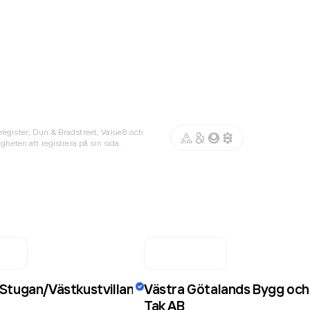
register, Dun & Bradstreet, Value8 och
gheten att registrera på sin sida.
Stugan/Västkustvillan
Västra Götalands Bygg och
Tak AB