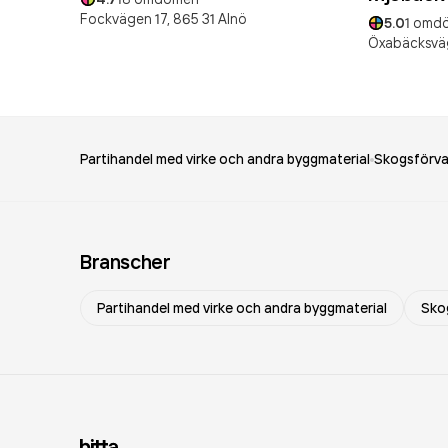
Fockvägen 17,
865 31
Alnö
5.0
1
omd
Öxabäcksvä
Partihandel med virke och andra byggmaterial
Skogsförva
Branscher
Partihandel med virke och andra byggmaterial
Sko