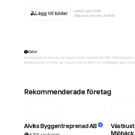
Ladda upp bilder
Lägg till bilder
(Maximal storlek: 20MB)
Källor
Kontaktinformationen är regelbundet importerad från Skatteverkets 
Bolagsverket av hitta.se. Annan information har företaget själv möjli
Rekommenderade företag
Alviks Byggentreprenad AB
Västkust
Mjöbäck
4.7
18
omdömen