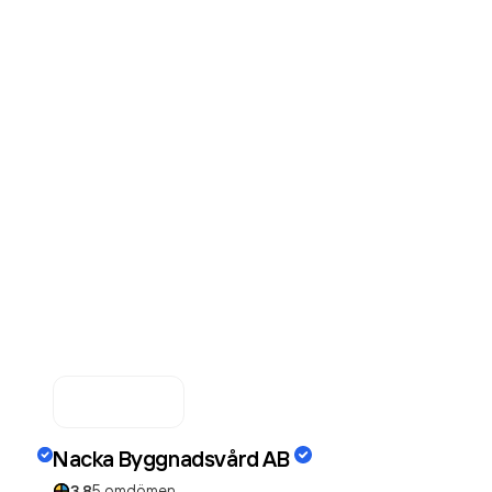
Nacka Byggnadsvård AB
3.8
5
omdömen