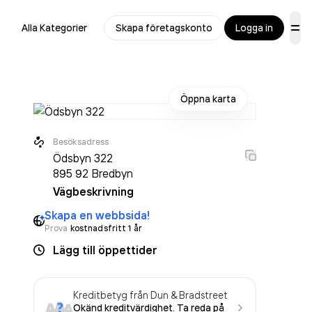
Alla Kategorier
Skapa företagskonto
Logga in
Öppna karta
Besöksadress
Ödsbyn 322
895 92
Bredbyn
Vägbeskrivning
Skapa en webbsida!
Prova
kostnadsfritt 1 år
Lägg till öppettider
Kreditbetyg från Dun & Bradstreet
Okänd kreditvärdighet. Ta reda på