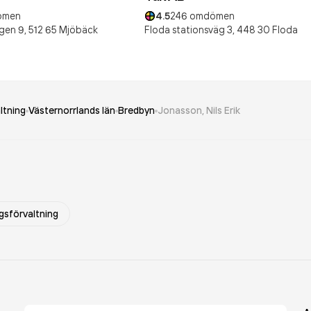
ömen
4.5
246
omdömen
gen 9,
512 65
Mjöbäck
Floda stationsväg 3,
448 30
Floda
ltning
Västernorrlands län
Bredbyn
Jonasson, Nils Erik
gsförvaltning