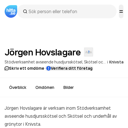
Jörgen
Hovslagare
Stödverksamhet avseende husdjursskötsel
Skötsel och underhåll av grönytor
i
Knivsta
·
Skriv ett omdöme
Verifiera ditt företag
Överblick
Omdömen
Bilder
Jörgen Hovslagare är verksam inom
Stödverksamhet
avseende husdjursskötsel och Skötsel och underhåll av
grönytor
i Knivsta.