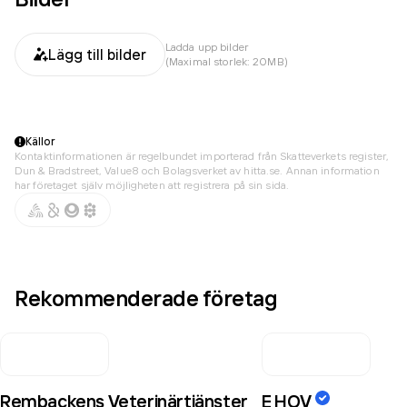
Ladda upp bilder
Lägg till bilder
(Maximal storlek: 20MB)
Källor
Kontaktinformationen är regelbundet importerad från Skatteverkets register,
Dun & Bradstreet, Value8 och Bolagsverket av hitta.se. Annan information
har företaget själv möjligheten att registrera på sin sida.
Rekommenderade företag
Rembackens Veterinärtjänster
E HOV