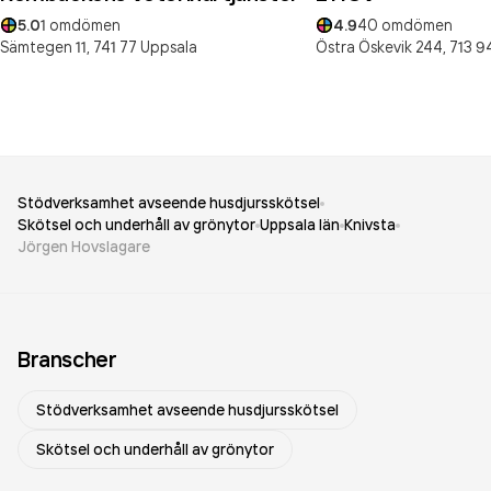
5.0
1
omdömen
4.9
40
omdömen
Sämtegen 11,
741 77
Uppsala
Östra Öskevik 244,
713 9
Stödverksamhet avseende husdjursskötsel
Skötsel och underhåll av grönytor
Uppsala län
Knivsta
Jörgen Hovslagare
Branscher
Stödverksamhet avseende husdjursskötsel
Skötsel och underhåll av grönytor