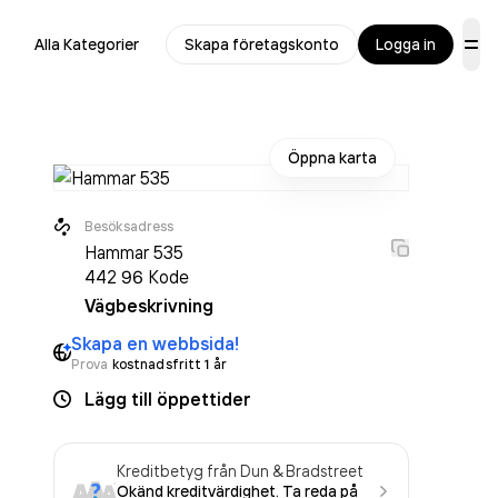
Alla Kategorier
Skapa företagskonto
Logga in
Öppna karta
Besöksadress
Hammar 535
442 96
Kode
Vägbeskrivning
Skapa en webbsida!
Prova
kostnadsfritt 1 år
Lägg till öppettider
Kreditbetyg från Dun & Bradstreet
Okänd kreditvärdighet. Ta reda på