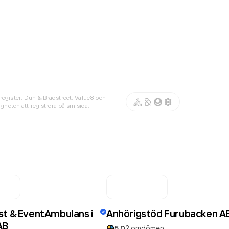
register, Dun & Bradstreet, Value8 och
gheten att registrera på sin sida.
st & EventAmbulans i
Anhörigstöd Furubacken A
AB
5.0
2
omdömen