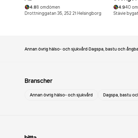
4.8
8
omdömen
4.9
40
om
Drottninggatan 35,
252 21
Helsingborg
Stävie byga
Annan övrig hälso- och sjukvård
Dagspa, bastu och ångb
Branscher
Annan övrig hälso- och sjukvård
Dagspa, bastu oc