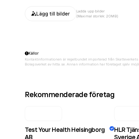
Ladda upp bilder
Lägg till bilder
(Maximal storlek: 20MB)
Källor
Kontaktinformationen är regelbundet importerad från Skatteverkets 
Bolagsverket av hitta.se. Annan information har företaget själv möjli
Rekommenderade företag
Test Your Health Helsingborg
HLR Tjän
AB
Sverige 