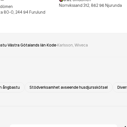
Norrvikssand 312,
862 96
Njurunda
dömen
ta 80-0,
244 94
Furulund
astu
Västra Götalands län
Kode
Karlsson, Wiveca
h ångbastu
Stödverksamhet avseende husdjursskötsel
Diver