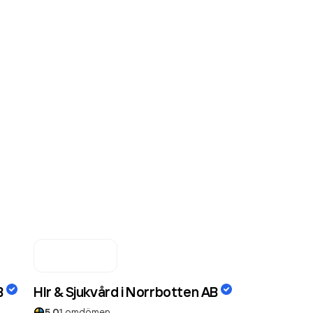
B
Hlr & Sjukvård i Norrbotten AB
5.0
1
omdömen